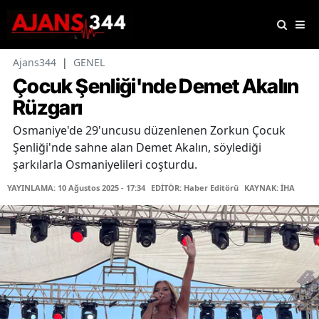
Ajans344
|
GENEL
Çocuk Şenliği'nde Demet Akalın
Rüzgarı
Osmaniye'de 29'uncusu düzenlenen Zorkun Çocuk
Şenliği'nde sahne alan Demet Akalın, söylediği
şarkılarla Osmaniyelileri coşturdu.
YAYINLAMA: 10 Ağustos 2025 - 17:34
EDİTÖR: Haber Editörü
KAYNAK: İHA