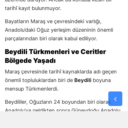
tarihî kayıt bulunmuyor.
Bayatların Maraş ve çevresindeki varlığı,
Anadolu’daki Oğuz yerleşim düzeninin önemli
parçalarından biri olarak kabul ediliyor.
Beydili Türkmenleri ve Ceritler
Bölgede Yaşadı
Maraş çevresinde tarihî kaynaklarda adı geçen
önemli topluluklardan biri de
Beydili
boyuna
mensup Türkmenlerdi.
Beydililer, Oğuzların 24 boyundan biri olarak
Anadolu’ya geldikten sonra Güneydoğu Anadolu
ve Çukurova çevresine yayıldı. Zamanla Dulkadirli
Türkmenlerinin önemli unsurlarından biri haline