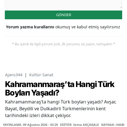
GÖNDER
Yorum yazma kurallarını
okumuş ve kabul etmiş sayılırsınız
* Bu içerik ile ilgili yorum yok, ilk yorumu siz yazın, tartışalım *
Ajans344
|
Kültür-Sanat
Kahramanmaraş’ta Hangi Türk
Boyları Yaşadı?
Kahramanmaraş’ta hangi Türk boyları yaşadı? Avşar,
Bayat, Beydili ve Dulkadirli Türkmenlerinin kent
tarihindeki izleri dikkat çekiyor.
YAYINLAMA: 09 Ağustos 2026 - 03:29
EDİTÖR: Sema AKÇAKALE
KAYNAK: (HABER