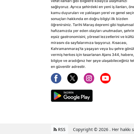
vefat ilanları gibi bilgilere kolayca ulaşmanızı
sağlıyoruz. Ayrıca şehirdeki en yeni iş ilanları, ön
kamu duyuruları ve yaklaşan yerel ve genel seç
sonuçları hakkında en doğru bilgiyi ilk bizden
öğrenirsiniz. Tarihi Maraş depremi gibi toplumsal
hafızamızda yer eden olayları unutmadan, şehri
eşsiz gastronomisini, yöresel lezzetlerini ve kültü
mirasını da sayfalarımıza taşıyoruz. Kısacası,
Kahramanmaraş'ta yaşayan veya bu şehre gönül
vermiş herkes için tasarlanan Ajans 344, habere,
bilgiye ve aradığınız her şeye ulaşabileceğiniz te
en güvenilir adrestir.
RSS
Copyright © 2026 . Her hakkı sa