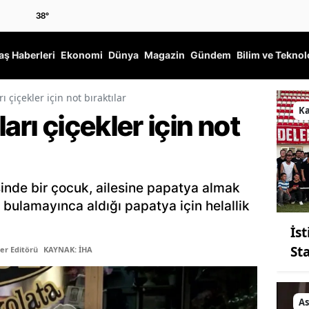
38
°
ş Haberleri
Ekonomi
Dünya
Magazin
Gündem
Bilim ve Teknol
ı çiçekler için not bıraktılar
K
arı çiçekler için not
sinde bir çocuk, ailesine papatya almak
i bulamayınca aldığı papatya için helallik
İs
St
er Editörü
KAYNAK: İHA
As