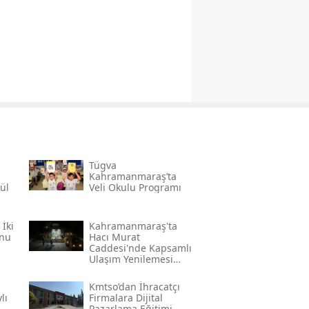
Tügva
Kahramanmaraş’ta
ül
Veli Okulu Programı
̇ki
Kahramanmaraş'ta
onu
Hacı Murat
Caddesi'nde Kapsamlı
Ulaşım Yenilemesi
Başlatıldı
Kmtso’dan İhracatçı
lı
Firmalara Dijital
Pazarlama Eğitimi