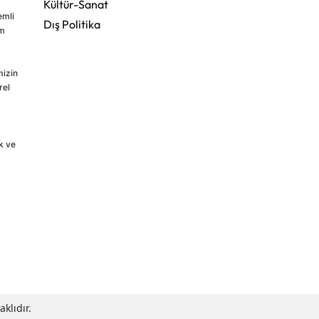
Kültür-Sanat
emli
Dış Politika
im
mizin
rel
k ve
klıdır.