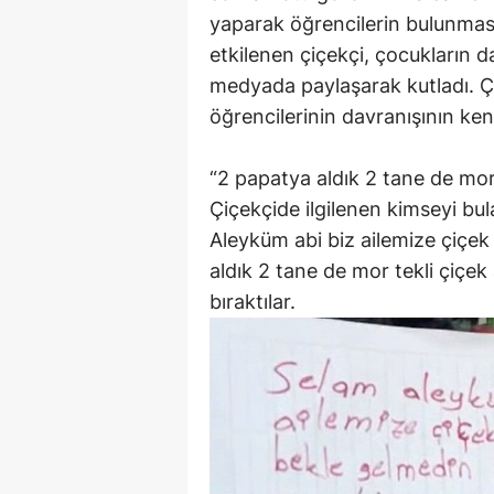
yaparak öğrencilerin bulunması
etkilenen çiçekçi, çocukların da
medyada paylaşarak kutladı. Ç
öğrencilerinin davranışının kend
“2 papatya aldık 2 tane de mor t
Çiçekçide ilgilenen kimseyi bu
Aleyküm abi biz ailemize çiçek
aldık 2 tane de mor tekli çiçek
bıraktılar.