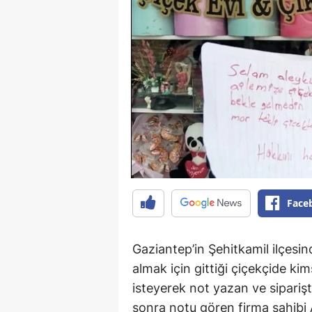
Face
Gaziantep’in Şehitkamil ilçesi
almak için gittiği çiçekçide kim
isteyerek not yazan ve siparişt
sonra notu gören firma sahib