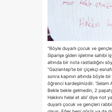
“Böyle duyarlı çocuk ve gençl
Siparişe giden işletme sahibi i
altında bir nota rastladığını s
“Gaziantep’te bir çiçekçi esnafı
sonra kapının altında böyle bi
öğrenci kardeşimizdir. ‘Selam A
Bekle bekle gelmedin, 2 papatya
Hakkını helal et abi’ diye not 
duyarlı çocuk ve gençleri rabb
olsun. Eğer beni görür ya da d