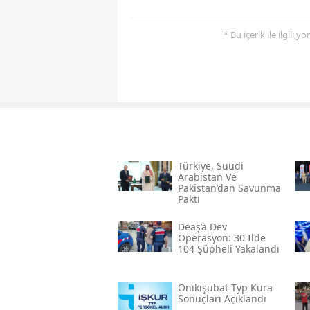
* Bu içerik ile ilgili 
Türkiye, Suudi
Arabistan Ve
Pakistan’dan Savunma
Paktı
Deaş’a Dev
Operasyon: 30 İlde
104 Şüpheli Yakalandı
Onikişubat Typ Kura
Sonuçları Açıklandı