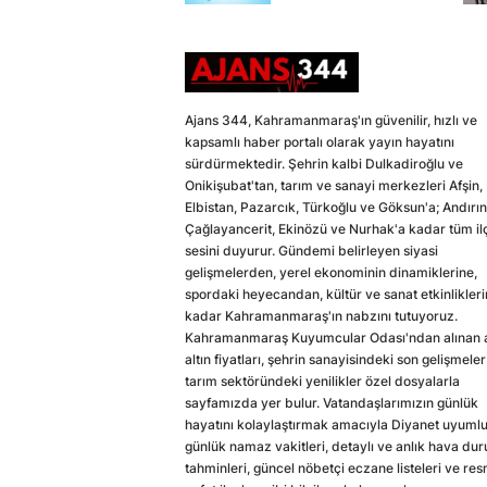
Ajans 344, Kahramanmaraş'ın güvenilir, hızlı ve
kapsamlı haber portalı olarak yayın hayatını
sürdürmektedir. Şehrin kalbi Dulkadiroğlu ve
Onikişubat'tan, tarım ve sanayi merkezleri Afşin,
Elbistan, Pazarcık, Türkoğlu ve Göksun'a; Andırın
Çağlayancerit, Ekinözü ve Nurhak'a kadar tüm il
sesini duyurur. Gündemi belirleyen siyasi
gelişmelerden, yerel ekonominin dinamiklerine,
spordaki heyecandan, kültür ve sanat etkinlikler
kadar Kahramanmaraş'ın nabzını tutuyoruz.
Kahramanmaraş Kuyumcular Odası'ndan alınan a
altın fiyatları, şehrin sanayisindeki son gelişmeler
tarım sektöründeki yenilikler özel dosyalarla
sayfamızda yer bulur. Vatandaşlarımızın günlük
hayatını kolaylaştırmak amacıyla Diyanet uyuml
günlük namaz vakitleri, detaylı ve anlık hava du
tahminleri, güncel nöbetçi eczane listeleri ve res