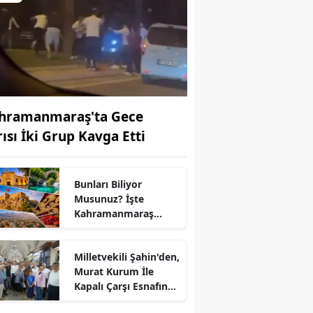
hramanmaraş'ta Gece
rısı İki Grup Kavga Etti
Bunları Biliyor
Musunuz? İşte
r
Kahramanmaraş
Hakkında Çok Az
Bilinen 10 Bilgi
Milletvekili Şahin'den,
Murat Kurum İle
Kapalı Çarşı Esnafına
Ziyaret