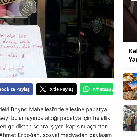
Ka
Ya
book'ta Paylaş
X'de Paylaş
Whatsapp'tan Gönde
ndeki Boyno Mahallesi'nde ailesine papatya
seyi bulamayınca aldığı papatya için helallik
en geldikten sonra iş yeri kapısını açtıktan
i Ahmet Erdoğan, sosyal medyadan paylaşım