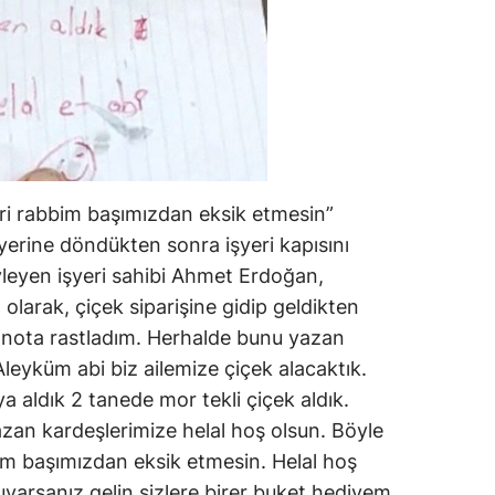
eri rabbim başımızdan eksik etmesin”
şyerine döndükten sonra işyeri kapısını
öyleyen işyeri sahibi Ahmet Erdoğan,
 olarak, çiçek siparişine gidip geldikten
r nota rastladım. Herhalde bunu yazan
leyküm abi biz ailemize çiçek alacaktık.
 aldık 2 tanede mor tekli çiçek aldık.
yazan kardeşlerimize helal hoş olsun. Böyle
im başımızdan eksik etmesin. Helal hoş
uyarsanız gelin sizlere birer buket hediyem