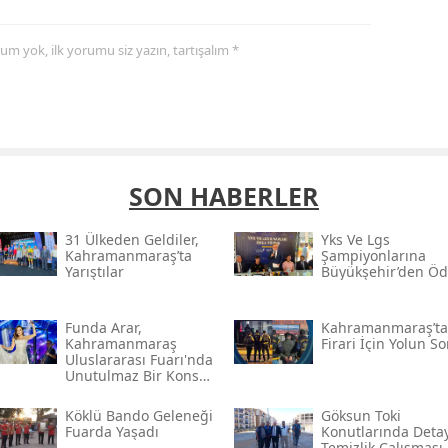
yorum yok, ilk yorumu siz yazın, tartışalım *
SON HABERLER
31 Ülkeden Geldiler,
Yks Ve Lgs
Kahramanmaraş’ta
Şampiyonlarına
Yarıştılar
Büyükşehir’den Öd
Funda Arar,
Kahramanmaraş’ta I
Kahramanmaraş
Firari İçin Yolun S
Uluslararası Fuarı'nda
Unutulmaz Bir Konser
Verecek
Köklü Bando Geleneği
Göksun Toki̇
Fuarda Yaşadı
Konutlarında Detay
Temizlik Çalışması