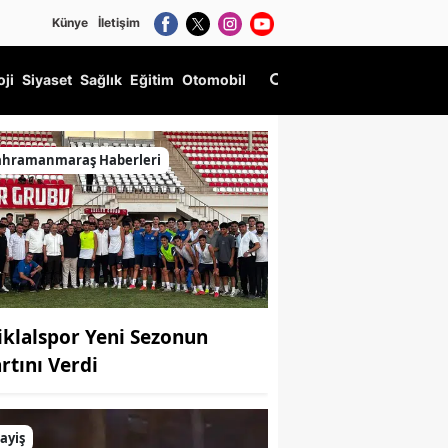
Künye
İletişim
oji
Siyaset
Sağlık
Eğitim
Otomobil
ahramanmaraş Haberleri
tiklalspor Yeni Sezonun
artını Verdi
ayiş