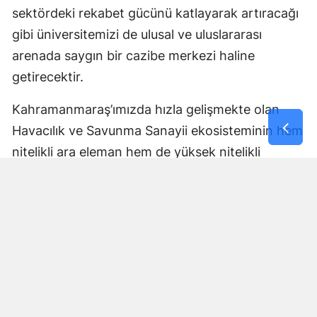
sektördeki rekabet gücünü katlayarak artıracağı
gibi üniversitemizi de ulusal ve uluslararası
arenada saygın bir cazibe merkezi haline
getirecektir.
Kahramanmaraş’ımızda hızla gelişmekte olan
Havacılık ve Savunma Sanayii ekosisteminin hem
nitelikli ara eleman hem de yüksek nitelikli
mühendis ve uzman ihtiyaçlarını karşılamaya,
aynı zamanda sektöre güçlü bir bilimsel altyapı
sunmaya kararlıyız. Şehrimizi ve bölgesini bu
stratejik alanların üssü yapmak için tüm
akademik kadromuzla var gücümüzle
çalışacağız."
Rektör Bakan, Cumhurbaşkanı Sayın Recep