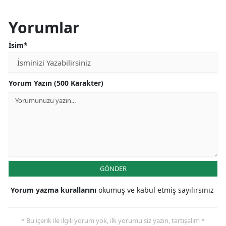
Yorumlar
İsim*
Yorum Yazın (500 Karakter)
GÖNDER
Yorum yazma kurallarını
okumuş ve kabul etmiş sayılırsınız
* Bu içerik ile ilgili yorum yok, ilk yorumu siz yazın, tartışalım *