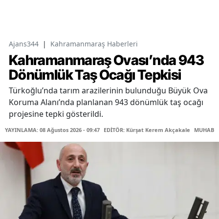
Ajans344
|
Kahramanmaraş Haberleri
Kahramanmaraş Ovası’nda 943
Dönümlük Taş Ocağı Tepkisi
Türkoğlu’nda tarım arazilerinin bulunduğu Büyük Ova
Koruma Alanı’nda planlanan 943 dönümlük taş ocağı
projesine tepki gösterildi.
YAYINLAMA: 08 Ağustos 2026 - 09:47
EDİTÖR: Kürşat Kerem Akçakale
MUHABİR