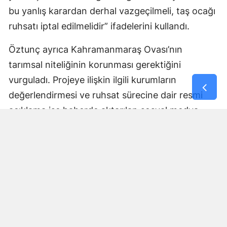
bu yanlış karardan derhal vazgeçilmeli, taş ocağı
ruhsatı iptal edilmelidir” ifadelerini kullandı.
Öztunç ayrıca Kahramanmaraş Ovası’nın
tarımsal niteliğinin korunması gerektiğini
vurguladı. Projeye ilişkin ilgili kurumların
değerlendirmesi ve ruhsat sürecine dair resmi
açıklama ise haberde aktarılan sosyal medya
paylaşımında yer almadı.
Yorumlar
İsim*
Yorum Yazın (500 Karakter)