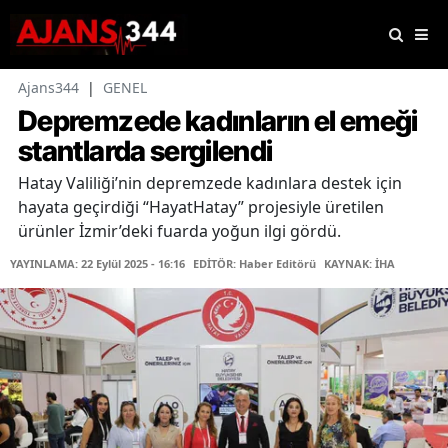
Ajans344
|
GENEL
Depremzede kadınların el emeği
stantlarda sergilendi
Hatay Valiliği’nin depremzede kadınlara destek için
hayata geçirdiği “HayatHatay” projesiyle üretilen
ürünler İzmir’deki fuarda yoğun ilgi gördü.
YAYINLAMA: 22 Eylül 2025 - 16:16
EDİTÖR: Haber Editörü
KAYNAK: İHA