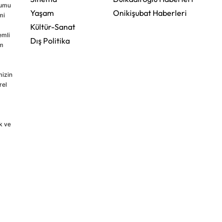
rumu
Yaşam
Onikişubat Haberleri
mi
Kültür-Sanat
emli
Dış Politika
im
mizin
rel
k ve