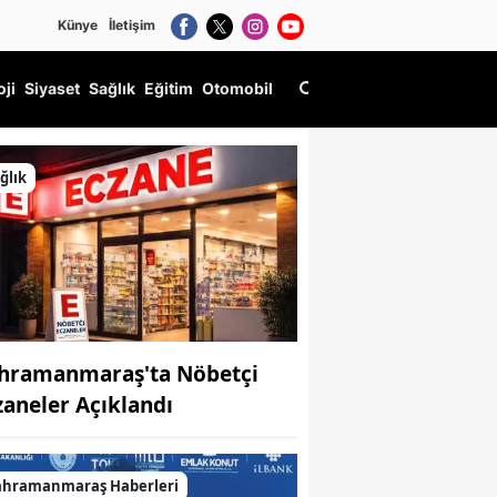
Künye
İletişim
oji
Siyaset
Sağlık
Eğitim
Otomobil
ğlık
hramanmaraş'ta Nöbetçi
zaneler Açıklandı
ahramanmaraş Haberleri