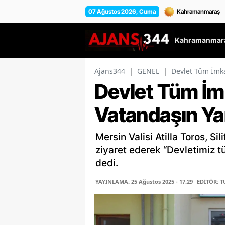
07 Ağustos 2026, Cuma
Kahramanmara
Ajans344
|
GENEL
|
Devlet Tüm İmka
Devlet Tüm İm
Vatandaşın Ya
Mersin Valisi Atilla Toros, Si
ziyaret ederek “Devletimiz t
dedi.
YAYINLAMA: 25 Ağustos 2025 - 17:29
EDİTÖR: 