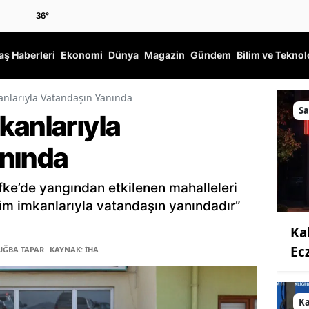
36
°
ş Haberleri
Ekonomi
Dünya
Magazin
Gündem
Bilim ve Teknol
nlarıyla Vatandaşın Yanında
Sa
kanlarıyla
nında
lifke’de yangından etkilenen mahalleleri
üm imkanlarıyla vatandaşın yanındadır”
Ka
Ec
TUĞBA TAPAR
KAYNAK: İHA
K