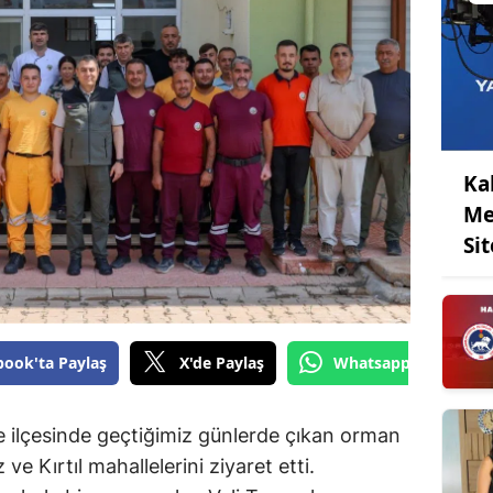
Ka
Me
Sit
book'ta Paylaş
X'de Paylaş
Whatsapp'tan Gönde
ifke ilçesinde geçtiğimiz günlerde çıkan orman
e Kırtıl mahallelerini ziyaret etti.