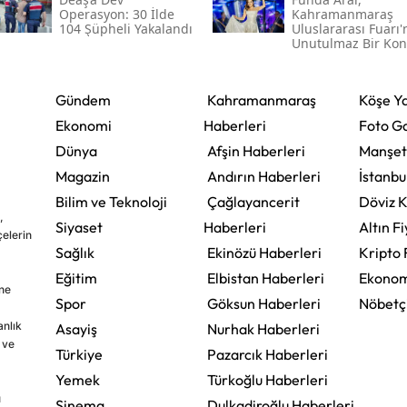
Operasyon: 30 İlde
Kahramanmaraş
104 Şüpheli Yakalandı
Uluslararası Fuarı
Unutulmaz Bir Kon
Verecek
Gündem
Kahramanmaraş
Köşe Ya
Ekonomi
Haberleri
Foto Ga
Dünya
Afşin Haberleri
Manşet
Magazin
Andırın Haberleri
İstanbu
Bilim ve Teknoloji
Çağlayancerit
Döviz K
,
Siyaset
Haberleri
Altın Fi
çelerin
Sağlık
Ekinözü Haberleri
Kripto 
Eğitim
Elbistan Haberleri
Ekonom
ine
Spor
Göksun Haberleri
Nöbetç
nlık
Asayiş
Nurhak Haberleri
 ve
Türkiye
Pazarcık Haberleri
Yemek
Türkoğlu Haberleri
u
Sinema
Dulkadiroğlu Haberleri