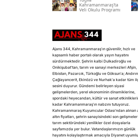
Kahramanmaraş’ta
Veli Okulu Programı
Ajans 344, Kahramanmaraş'ın güvenilir, hızlı ve
kapsamlı haber portalı olarak yayın hayatını
sürdürmektedir. Şehrin kalbi Dulkadiroğlu ve
Onikişubat'tan, tarım ve sanayi merkezleri Afşin,
Elbistan, Pazarcık, Türkoğlu ve Göksun'a; Andırın
Çağlayancerit, Ekinözü ve Nurhak'a kadar tüm il
sesini duyurur. Gündemi belirleyen siyasi
gelişmelerden, yerel ekonominin dinamiklerine,
spordaki heyecandan, kültür ve sanat etkinlikler
kadar Kahramanmaraş'ın nabzını tutuyoruz.
Kahramanmaraş Kuyumcular Odası'ndan alınan a
altın fiyatları, şehrin sanayisindeki son gelişmeler
tarım sektöründeki yenilikler özel dosyalarla
sayfamızda yer bulur. Vatandaşlarımızın günlük
hayatını kolaylaştırmak amacıyla Diyanet uyuml