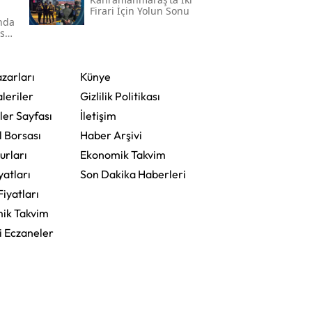
Firari İçin Yolun Sonu
'nda
ser
zarları
Künye
leriler
Gizlilik Politikası
ler Sayfası
İletişim
l Borsası
Haber Arşivi
urları
Ekonomik Takvim
yatları
Son Dakika Haberleri
Fiyatları
ik Takvim
i Eczaneler