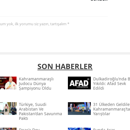
yorum yok, ilk yorumu siz yazın, tartışalım *
SON HABERLER
Kahramanmaraşlı
Dulkadiroğlu’nda 
Judocu Dünya
Yıkıldı: Afad Sevk
Şampiyonu Oldu
Edildi
Türkiye, Suudi
31 Ülkeden Geldiler
Arabistan Ve
Kahramanmaraş’ta
Pakistan’dan Savunma
Yarıştılar
Paktı
Deaş’a Dev
Funda Arar,