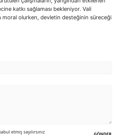
yürütülen çalışmaların, yangından etkilenen
ine katkı sağlaması bekleniyor. Vali
a moral olurken, devletin desteğinin süreceği
abul etmiş sayılırsınız
GÖNDER