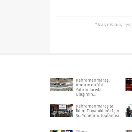
* Bu içerik ile ilgili 
Kahramanmaraş,
Andırın'da Yol
Yatırımlarıyla
Ulaşımın
Standartlarını
Yükseltiyor
Kahramanmaraş'ta
İklim Dayanıklılığı Için
Su Yönetimi Toplantısı
Tügva