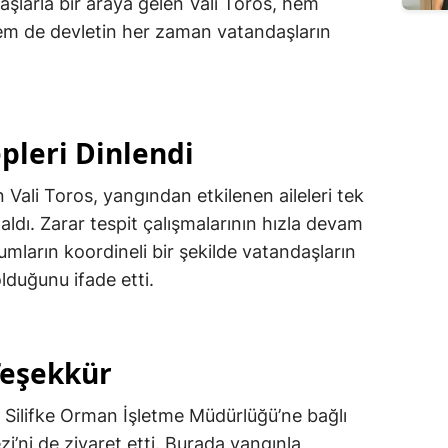
şlarla bir araya gelen Vali Toros, hem
 hem de devletin her zaman vatandaşların
pleri Dinlendi
Vali Toros, yangından etkilenen aileleri tek
 aldı. Zarar tespit çalışmalarının hızla devam
urumların koordineli bir şekilde vatandaşların
lduğunu ifade etti.
Teşekkür
 Silifke Orman İşletme Müdürlüğü’ne bağlı
ni de ziyaret etti. Burada yangınla