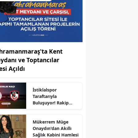
hramanmaraş'ta Kent
ydanı ve Toptancılar
esi Açıldı
İstiklalspor
Taraftarıyla
r
Buluşuyor! Rakip
Gaziantep FK
Mükerrem Müge
Onaydın'dan Akıllı
Sağlık Kabini Hamlesi