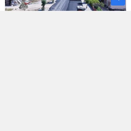
Hacı Esat Efendi Caddesi Rezerv Alanlara
Ulaşımı Güçlendiriyor
Elbistan’da sürdürülen önemli çalışmalardan biri
de yaklaşık 3 kilometre uzunluğundaki Hacı Esat
Efendi Caddesi’nde gerçekleştiriliyor. 6 Şubat
depremlerinin ardından ilçede oluşturulan rezerv
yapı alanlarına ulaşım sağlayan önemli
güzergâhlardan biri haline gelen caddede birinci