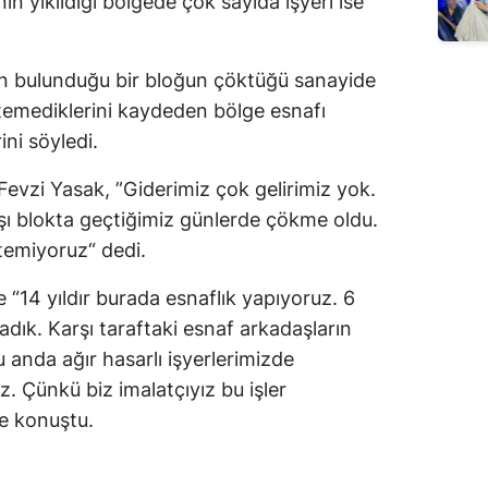
nin yıkıldığı bölgede çok sayıda işyeri ise
n bulunduğu bir bloğun çöktüğü sanayide
emediklerini kaydeden bölge esnafı
ini söyledi.
Fevzi Yasak, ”Giderimiz çok gelirimiz yok.
rşı blokta geçtiğimiz günlerde çökme oldu.
temiyoruz“ dedi.
 “14 yıldır burada esnaflık yapıyoruz. 6
dık. Karşı taraftaki esnaf arkadaşların
anda ağır hasarlı işyerlerimizde
. Çünkü biz imalatçıyız bu işler
e konuştu.