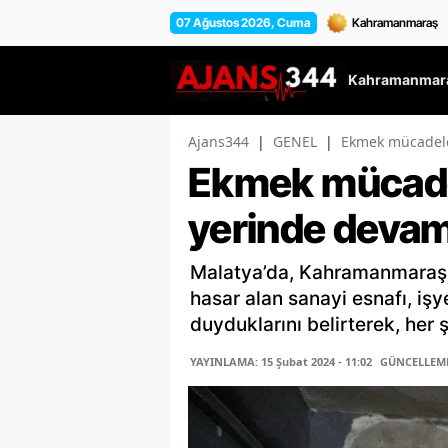
07 Ağustos 2026, Cuma
Kahramanmara
Ajans344
|
GENEL
|
Ekmek mücadeles
Ekmek mücadel
yerinde devam
Malatya’da, Kahramanmaraş m
hasar alan sanayi esnafı, iş
duyduklarını belirterek, her 
YAYINLAMA: 15 Şubat 2024 - 11:02
GÜNCELLEME: