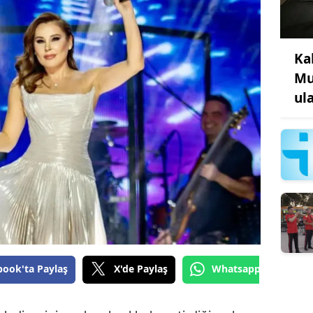
Ka
Mu
ul
book'ta Paylaş
X'de Paylaş
Whatsapp'tan Gönde