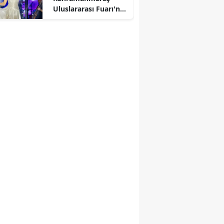
Uluslararası Fuarı'nda
unutulmaz bir konser
verecek