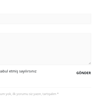
abul etmiş sayılırsınız
GÖNDER
yorum yok, ilk yorumu siz yazın, tartışalım *