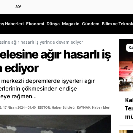
30
°
ş Haberleri
Ekonomi
Dünya
Magazin
Gündem
Bilim ve Teknol
ine ağır hasarlı iş yerinde devam ediyor
K
esine ağır hasarlı iş
 ediyor
erkezli depremlerde işyerleri ağır
yerlerinin çökmesinden endişe
şeye rağmen...
Ka
Te
 17 Nisan 2024 - 09:40
EDİTÖR: Haber Editörü
KAYNAK: Haber Merkezi
mü