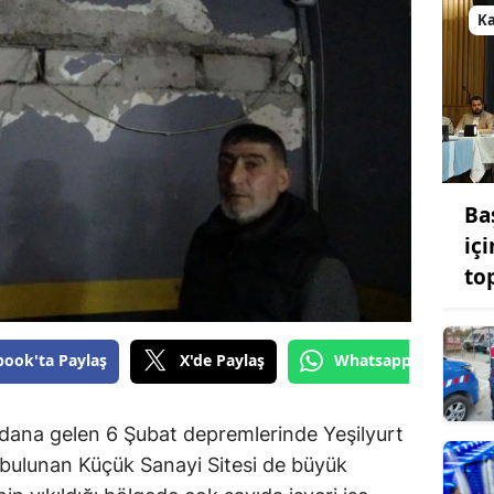
K
Ba
iç
to
book'ta Paylaş
X'de Paylaş
Whatsapp'tan Gönde
na gelen 6 Şubat depremlerinde Yeşilyurt
 bulunan Küçük Sanayi Sitesi de büyük