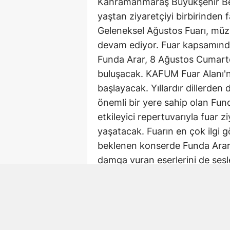
Kahramanmaraş Büyükşehir Bele
yaştan ziyaretçiyi birbirinden f
Geleneksel Ağustos Fuarı, müzi
devam ediyor. Fuar kapsamınd
Funda Arar, 8 Ağustos Cumart
buluşacak. KAFUM Fuar Alanı'nd
başlayacak. Yıllardır dillerde
önemli bir yere sahip olan Fun
etkileyici repertuvarıyla fuar 
yaşatacak. Fuarın en çok ilgi g
beklenen konserde Funda Arar, r
damga vuran eserlerini de ses
fuar alanında duygusal anların
Büyükşehir Belediyesinden yap
müzikseverlerin davetli olduğu
katacağı vurgulandı.