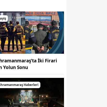
 bir konser verecek
ayiş
hramanmaraş’ta İki Firari
in Yolun Sonu
ahramanmaraş Haberleri