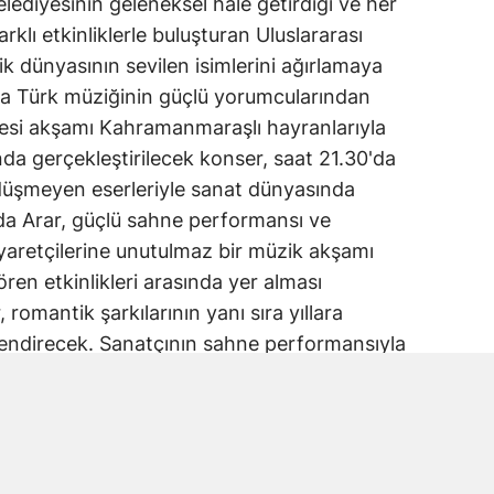
diyesinin geleneksel hale getirdiği ve her
arklı etkinliklerle buluşturan Uluslararası
k dünyasının sevilen isimlerini ağırlamaya
a Türk müziğinin güçlü yorumcularından
esi akşamı Kahramanmaraşlı hayranlarıyla
a gerçekleştirilecek konser, saat 21.30'da
n düşmeyen eserleriyle sanat dünyasında
da Arar, güçlü sahne performansı ve
ziyaretçilerine unutulmaz bir müzik akşamı
ören etkinlikleri arasında yer alması
omantik şarkılarının yanı sıra yıllara
lendirecek. Sanatçının sahne performansıyla
 yanı sıra coşku dolu anlar yaşanacak.
ılan açıklamada, bu müzik dolu geceye tüm
 belirtilerek, konserin fuar coşkusuna renk