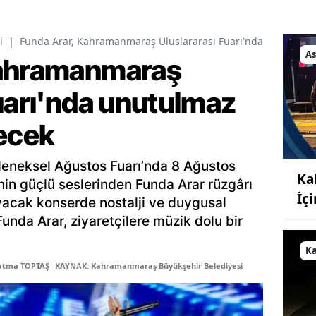
i
|
Funda Arar, Kahramanmaraş Uluslararası Fuarı'nda unutulmaz
As
Kahramanmaraş
Fuarı'nda unutulmaz
recek
leneksel Ağustos Fuarı’nda 8 Ağustos
Ka
in güçlü seslerinden Funda Arar rüzgârı
İç
yacak konserde nostalji ve duygusal
Funda Arar, ziyaretçilere müzik dolu bir
K
Fatma TOPTAŞ
KAYNAK: Kahramanmaraş Büyükşehir Belediyesi