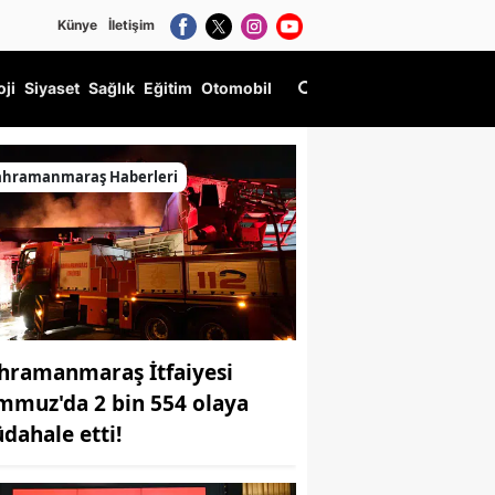
Künye
İletişim
oji
Siyaset
Sağlık
Eğitim
Otomobil
ahramanmaraş Haberleri
hramanmaraş İtfaiyesi
mmuz'da 2 bin 554 olaya
dahale etti!