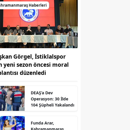
ahramanmaraş Haberleri
şkan Görgel, İstiklalspor
in yeni sezon öncesi moral
plantısı düzenledi
DEAŞ’a Dev
r
Operasyon: 30 İlde
104 Şüpheli Yakalandı
Funda Arar,
Kahramanmaraş