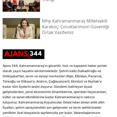
Mhp Kahramanmaraş Milletvekili
Karakoç: Çocuklarımızın Güvenliği
Ortak Vazifemiz
Ajans 344, Kahramanmaraş'ın güvenilir, hızlı ve kapsamlı haber portalı
olarak yayın hayatını sürdürmektedir. Şehrin kalbi Dulkadiroğlu ve
Onikişubat'tan, tarım ve sanayi merkezleri Afşin, Elbistan, Pazarcık,
Türkoğlu ve Göksun'a; Andırın, Çağlayancerit, Ekinözü ve Nurhak'a
kadar tüm ilçelerin sesini duyurur. Gündemi belirleyen siyasi
gelişmelerden, yerel ekonominin dinamiklerine, spordaki heyecandan,
kültür ve sanat etkinliklerine kadar Kahramanmaraş'ın nabzını
tutuyoruz. Kahramanmaraş Kuyumcular Odası'ndan alınan anlık altın
fiyatları, şehrin sanayisindeki son gelişmeler ve tarım sektöründeki
yenilikler özel dosyalarla sayfamızda yer bulur. Vatandaşlarımızın