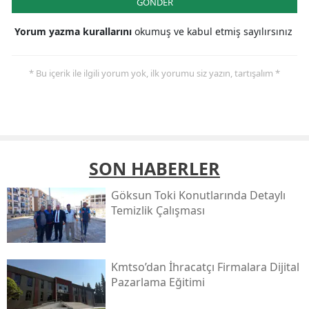
GÖNDER
Yorum yazma kurallarını
okumuş ve kabul etmiş sayılırsınız
* Bu içerik ile ilgili yorum yok, ilk yorumu siz yazın, tartışalım *
SON HABERLER
Göksun Toki̇ Konutlarında Detaylı
Temizlik Çalışması
Kmtso’dan İhracatçı Firmalara Dijital
Pazarlama Eğitimi