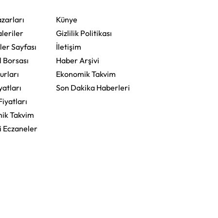
zarları
Künye
leriler
Gizlilik Politikası
ler Sayfası
İletişim
l Borsası
Haber Arşivi
urları
Ekonomik Takvim
yatları
Son Dakika Haberleri
Fiyatları
ik Takvim
i Eczaneler