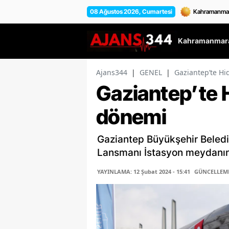
08 Ağustos 2026, Cumartesi
Kahramanmara
Ajans344
|
GENEL
|
Gaziantep’te H
Gaziantep’te 
dönemi
Gaziantep Büyükşehir Beledi
Lansmanı İstasyon meydanın
YAYINLAMA: 12 Şubat 2024 - 15:41
GÜNCELLEME: