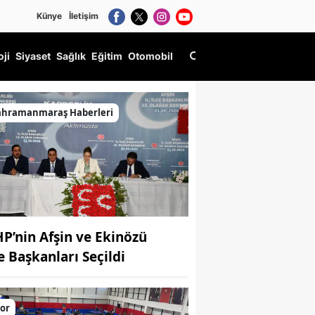
Künye
İletişim
oji
Siyaset
Sağlık
Eğitim
Otomobil
ahramanmaraş Haberleri
P’nin Afşin ve Ekinözü
çe Başkanları Seçildi
or