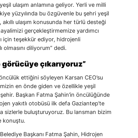
şil ulaşım anlamına geliyor. Yerli ve milli
kiye yüzyılında bu özgüvenle bu şehri yeşil
ım, akıllı ulaşım konusunda her türlü desteği
hayalimizi gerçekleştirmemize yardımcı
 için teşekkür ediyor, hidrojenli
 olmasını diliyorum” dedi.
e görücüye çıkarıyoruz”
öncülük ettiğini söyleyen Karsan CEO’su
izin en önde giden ve özellikle yeşil
şehir. Başkan Fatma Şahin’in öncülüğünde
ojen yakıtlı otobüsü ilk defa Gaziantep’te
fa sizlerle buluşturuyoruz. Bu lansman bizim
ye konuştu.
elediye Başkanı Fatma Şahin, Hidrojen