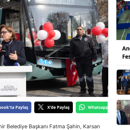
An
Fes
book'ta Paylaş
X'de Paylaş
Whatsapp'tan Gönde
r Belediye Başkanı Fatma Şahin, Karsan