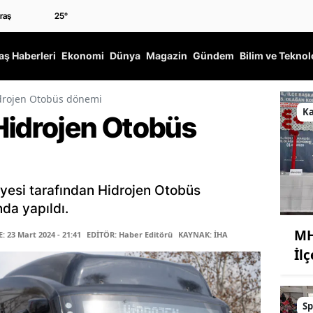
25
°
ş Haberleri
Ekonomi
Dünya
Magazin
Gündem
Bilim ve Teknol
idrojen Otobüs dönemi
K
Hidrojen Otobüs
yesi tarafından Hidrojen Otobüs
da yapıldı.
MH
 23 Mart 2024 - 21:41
EDİTÖR: Haber Editörü
KAYNAK: İHA
İl
Sp