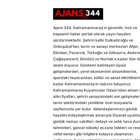
Ajans 344, Kahramanmaraş'ın güvenilir, hızlı ve
kapsamlı haber portalı olarak yayın hayatını
sürdürmektedir. Şehrin kalbi Dulkadiroğlu ve
Onikişubat'tan, tarım ve sanayi merkezleri Afşin,
Elbistan, Pazarcık, Türkoğlu ve Göksun'a; Andırın
Çağlayancerit, Ekinözü ve Nurhak'a kadar tüm il
sesini duyurur. Gündemi belirleyen siyasi
gelişmelerden, yerel ekonominin dinamiklerine,
spordaki heyecandan, kültür ve sanat etkinlikler
kadar Kahramanmaraş'ın nabzını tutuyoruz.
Kahramanmaraş Kuyumcular Odası'ndan alınan a
altın fiyatları, şehrin sanayisindeki son gelişmeler
tarım sektöründeki yenilikler özel dosyalarla
sayfamızda yer bulur. Vatandaşlarımızın günlük
hayatını kolaylaştırmak amacıyla Diyanet uyuml
günlük namaz vakitleri, detaylı ve anlık hava du
tahminleri, güncel nöbetçi eczane listeleri ve res
vefat ilanları gibi bilgilere kolayca ulaşmanızı