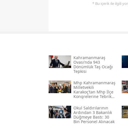
* Bu içerik ile ilgili 
Kahramanmaraş
Ovası’nda 943
Dönümlük Taş Ocağı
Tepkisi
Mhp Kahramanmaraş
Milletvekili
Karakoç’tan Mhp İlçe
Kongrelerine Tebrik
Mesajı
Okul Saldırılarının
Ardından 3 Bakanlık
Düğmeye Bastı: 30
Bin Personel Alınacak