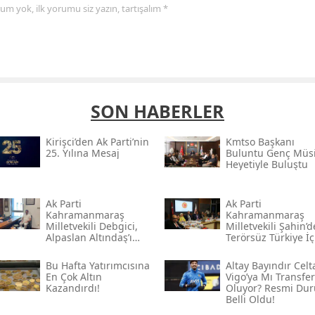
yorum yok, ilk yorumu siz yazın, tartışalım *
SON HABERLER
Kirişci’den Ak Parti’nin
Kmtso Başkanı
25. Yılına Mesaj
Buluntu Genç Müsi
Heyetiyle Buluştu
Ak Parti
Ak Parti
Kahramanmaraş
Kahramanmaraş
Milletvekili Debgici,
Milletvekili Şahin’
Alpaslan Altındaş’ı
Terörsüz Türkiye İç
Ağırladı
Gece Mesaisi
Bu Hafta Yatırımcısına
Altay Bayındır Celt
En Çok Altın
Vigo’ya Mı Transfer
Kazandırdı!
Oluyor? Resmi Du
Belli Oldu!