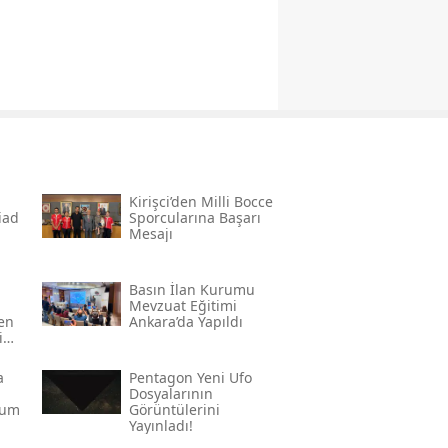
Kirişci’den Milli Bocce
̇ad
Sporcularına Başarı
Mesajı
Basın İlan Kurumu
Mevzuat Eğitimi
den
Ankara’da Yapıldı
in
a
Pentagon Yeni Ufo
Dosyalarının
rum
Görüntülerini
Yayınladı!