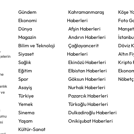
Gündem
Kahramanmaraş
Köşe Ya
Ekonomi
Haberleri
Foto Ga
Dünya
Afşin Haberleri
Manşet
Magazin
Andırın Haberleri
İstanbu
Bilim ve Teknoloji
Çağlayancerit
Döviz K
,
Siyaset
Haberleri
Altın Fi
çelerin
Sağlık
Ekinözü Haberleri
Kripto 
Eğitim
Elbistan Haberleri
Ekonom
ine
Spor
Göksun Haberleri
Nöbetç
nlık
Asayiş
Nurhak Haberleri
 ve
Türkiye
Pazarcık Haberleri
Yemek
Türkoğlu Haberleri
u
Sinema
Dulkadiroğlu Haberleri
rumu
Yaşam
Onikişubat Haberleri
mi
Kültür-Sanat