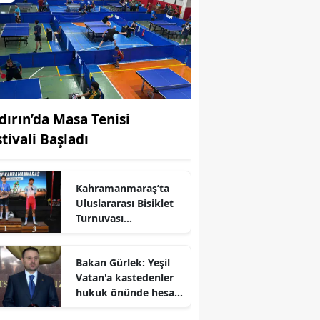
dırın’da Masa Tenisi
tivali Başladı
Kahramanmaraş’ta
Uluslararası Bisiklet
Turnuvası
Tamamlandı
Bakan Gürlek: Yeşil
r
Vatan'a kastedenler
hukuk önünde hesap
verecek