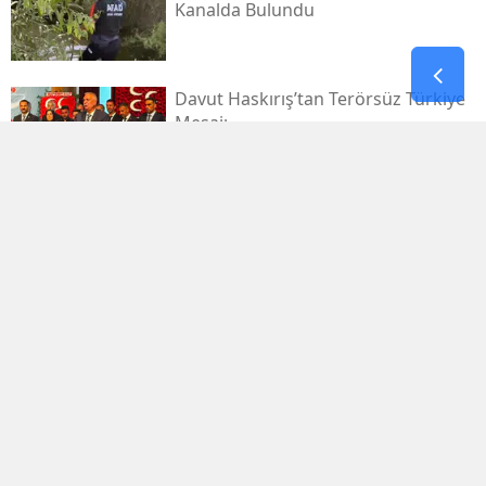
Kanalda Bulundu
Davut Haskırış’tan Terörsüz Türkiye
Mesajı
Kahramanmaraşlı İşçi Tünel
Göçüğünde Can Verdi
Mhp Dulkadiroğlu’nda Yeni Dönem
Başladı
Kahramanmaraş Sanayi Sitesi 3 Gün
Kapalı