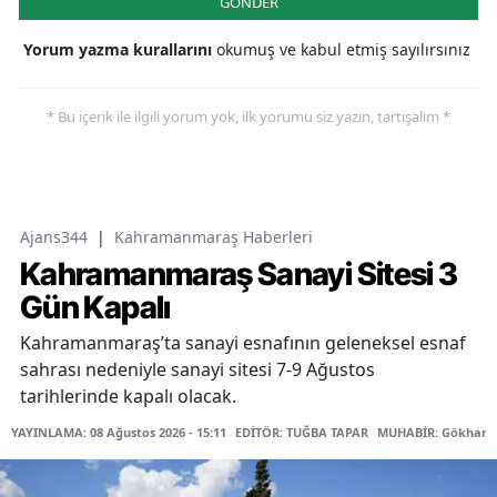
GÖNDER
Yorum yazma kurallarını
okumuş ve kabul etmiş sayılırsınız
* Bu içerik ile ilgili yorum yok, ilk yorumu siz yazın, tartışalım *
Ajans344
|
Kahramanmaraş Haberleri
Kahramanmaraş Sanayi Sitesi 3
Gün Kapalı
Kahramanmaraş’ta sanayi esnafının geleneksel esnaf
sahrası nedeniyle sanayi sitesi 7-9 Ağustos
tarihlerinde kapalı olacak.
YAYINLAMA: 08 Ağustos 2026 - 15:11
EDİTÖR: TUĞBA TAPAR
MUHABİR: Gökhan 