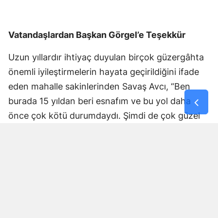
Vatandaşlardan Başkan Görgel’e Teşekkür
Uzun yıllardır ihtiyaç duyulan birçok güzergâhta
önemli iyileştirmelerin hayata geçirildiğini ifade
eden mahalle sakinlerinden Savaş Avcı, “Ben
burada 15 yıldan beri esnafım ve bu yol daha
önce çok kötü durumdaydı. Şimdi de çok güzel
hale getiriliyor. Büyükşehir Belediye Başkanımız
Fırat Görgel’e verdiği hizmetten dolayı çok
teşekkür ederim. Bizleri tozdan topraktan
kurtardı” dedi. Yapılan bakım, onarım ve asfalt
uygulamaları sayesinde ulaşımın daha güvenli ve
konforlu hale geldiğini söyleyen bir diğer mahalle
sakini İsmail Öksüz, “Yolumuz bozuktu. Bu yıl çok