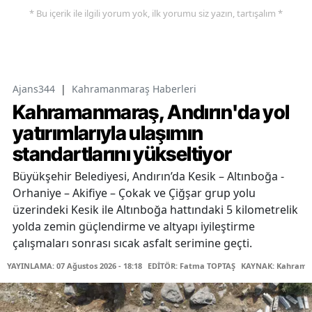
* Bu içerik ile ilgili yorum yok, ilk yorumu siz yazın, tartışalım *
Ajans344
|
Kahramanmaraş Haberleri
Kahramanmaraş, Andırın'da yol
yatırımlarıyla ulaşımın
standartlarını yükseltiyor
Büyükşehir Belediyesi, Andırın’da Kesik – Altınboğa -
Orhaniye – Akifiye – Çokak ve Çiğşar grup yolu
üzerindeki Kesik ile Altınboğa hattındaki 5 kilometrelik
yolda zemin güçlendirme ve altyapı iyileştirme
çalışmaları sonrası sıcak asfalt serimine geçti.
YAYINLAMA: 07 Ağustos 2026 - 18:18
EDİTÖR: Fatma TOPTAŞ
KAYNAK: Kahraman