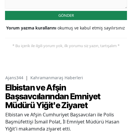
GÖNDER
Yorum yazma kurallarını
okumuş ve kabul etmiş sayılırsınız
* Bu içerik ile ilgili yorum yok, ilk yorumu siz yazın, tartışalım *
Ajans344
|
Kahramanmaraş Haberleri
Elbistan ve Afşin
Başsavcılarından Emniyet
Müdürü Yiğit'e Ziyaret
Elbistan ve Afşin Cumhuriyet Başsavcıları ile Polis
Başmüfettişi İsmail Polat, İl Emniyet Müdürü Hasan
Yiğit'i makamında ziyaret etti.