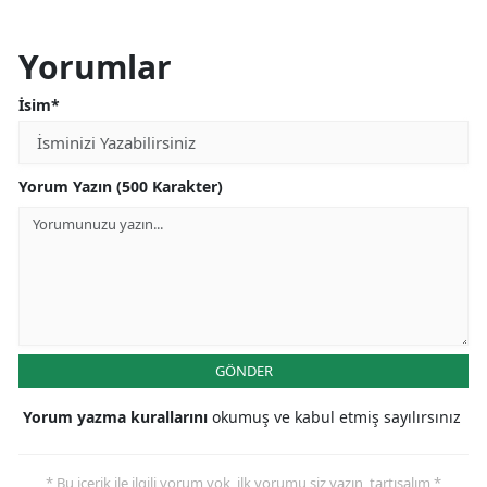
Yorumlar
İsim*
Yorum Yazın (500 Karakter)
GÖNDER
Yorum yazma kurallarını
okumuş ve kabul etmiş sayılırsınız
* Bu içerik ile ilgili yorum yok, ilk yorumu siz yazın, tartışalım *