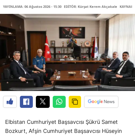
YAYINLAMA: 06 Ağustos 2026 - 15:30
EDİTÖR: Kürşat Kerem Akçakale
KAYNAK: 
Elbistan Cumhuriyet Başsavcısı Şükrü Samet
Bozkurt, Afşin Cumhuriyet Başsavcısı Hüseyin