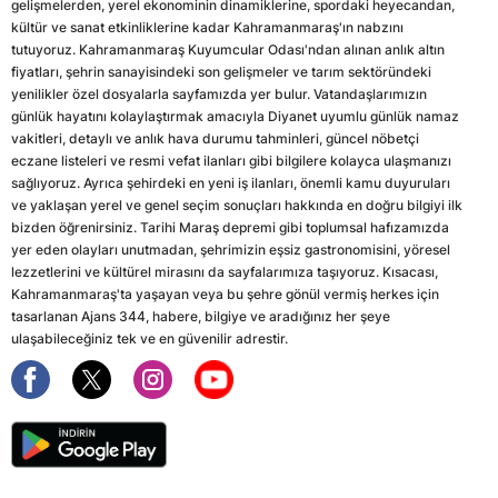
gelişmelerden, yerel ekonominin dinamiklerine, spordaki heyecandan,
kültür ve sanat etkinliklerine kadar Kahramanmaraş'ın nabzını
tutuyoruz. Kahramanmaraş Kuyumcular Odası'ndan alınan anlık altın
fiyatları, şehrin sanayisindeki son gelişmeler ve tarım sektöründeki
yenilikler özel dosyalarla sayfamızda yer bulur. Vatandaşlarımızın
günlük hayatını kolaylaştırmak amacıyla Diyanet uyumlu günlük namaz
vakitleri, detaylı ve anlık hava durumu tahminleri, güncel nöbetçi
eczane listeleri ve resmi vefat ilanları gibi bilgilere kolayca ulaşmanızı
sağlıyoruz. Ayrıca şehirdeki en yeni iş ilanları, önemli kamu duyuruları
ve yaklaşan yerel ve genel seçim sonuçları hakkında en doğru bilgiyi ilk
bizden öğrenirsiniz. Tarihi Maraş depremi gibi toplumsal hafızamızda
yer eden olayları unutmadan, şehrimizin eşsiz gastronomisini, yöresel
lezzetlerini ve kültürel mirasını da sayfalarımıza taşıyoruz. Kısacası,
Kahramanmaraş'ta yaşayan veya bu şehre gönül vermiş herkes için
tasarlanan Ajans 344, habere, bilgiye ve aradığınız her şeye
ulaşabileceğiniz tek ve en güvenilir adrestir.