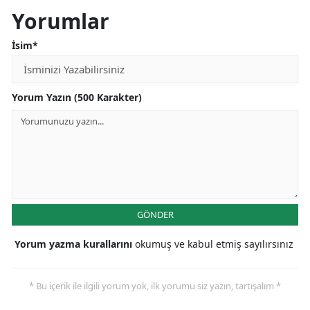
Yorumlar
İsim*
Yorum Yazın (500 Karakter)
GÖNDER
Yorum yazma kurallarını
okumuş ve kabul etmiş sayılırsınız
* Bu içerik ile ilgili yorum yok, ilk yorumu siz yazın, tartışalım *