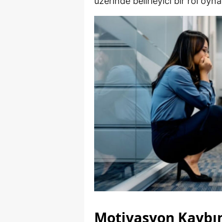
üzerinde belirleyici bir rol oyn
Motivasyon Kaybın