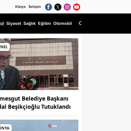
Künye
İletişim
oji
Siyaset
Sağlık
Eğitim
Otomobil
ENEL
imesgut Belediye Başkanı
dal Beşikçioğlu Tutuklandı
ÜNYA