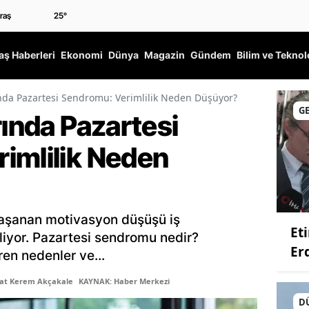
25
°
ş Haberleri
Ekonomi
Dünya
Magazin
Gündem
Bilim ve Teknol
ında Pazartesi Sendromu: Verimlilik Neden Düşüyor?
G
rında Pazartesi
imlilik Neden
yaşanan motivasyon düşüşü iş
Et
liyor. Pazartesi sendromu nedir?
Er
ren nedenler ve...
şat Kerem Akçakale
KAYNAK: Haber Merkezi
D