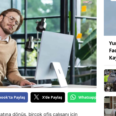
Yu
Fac
Ka
book'ta Paylaş
X'de Paylaş
Whatsapp'tan Gönde
tına dönüş, birçok ofis çalışanı için