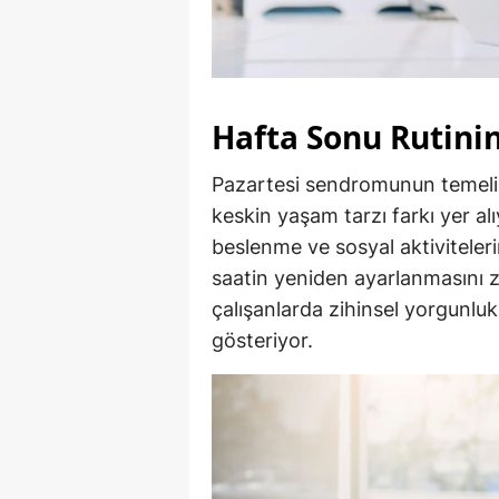
Hafta Sonu Rutini
Pazartesi sendromunun temelind
keskin yaşam tarzı farkı yer al
beslenme ve sosyal aktiviteler
saatin yeniden ayarlanmasını zo
çalışanlarda zihinsel yorgunlu
gösteriyor.