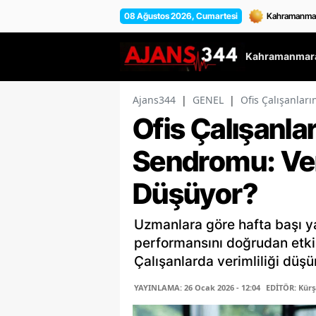
08 Ağustos 2026, Cumartesi
Kahramanmara
Ajans344
|
GENEL
|
Ofis Çalışanlar
Ofis Çalışanla
Sendromu: Ver
Düşüyor?
Uzmanlara göre hafta başı 
performansını doğrudan etki
Çalışanlarda verimliliği düşü
YAYINLAMA: 26 Ocak 2026 - 12:04
EDİTÖR: Kür