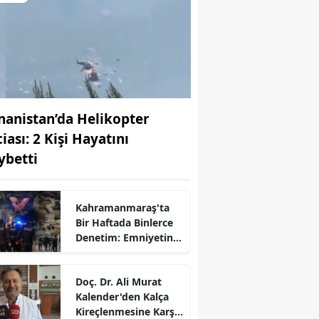
nanistan’da Helikopter
iası: 2 Kişi Hayatını
ybetti
Kahramanmaraş'ta
Bir Haftada Binlerce
Denetim: Emniyetin
Bilançosu Açıklandı
r
Doç. Dr. Ali Murat
Kalender'den Kalça
Kireçlenmesine Karşı