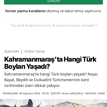
GÖNDER
Yorum yazma kurallarını
okumuş ve kabul etmiş sayılırsınız
* Bu içerik ile ilgili yorum yok, ilk yorumu siz yazın, tartışalım *
Ajans344
|
Kültür-Sanat
Kahramanmaraş’ta Hangi Türk
Boyları Yaşadı?
Kahramanmaraş’ta hangi Türk boyları yaşadı? Avşar,
Bayat, Beydili ve Dulkadirli Türkmenlerinin kent
tarihindeki izleri dikkat çekiyor.
YAYINLAMA: 09 Ağustos 2026 - 03:29
EDİTÖR: Sema AKÇAKALE
KAYNAK: (HABER