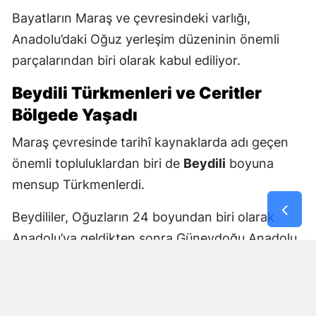
Bayatların Maraş ve çevresindeki varlığı,
Anadolu’daki Oğuz yerleşim düzeninin önemli
parçalarından biri olarak kabul ediliyor.
Beydili Türkmenleri ve Ceritler
Bölgede Yaşadı
Maraş çevresinde tarihî kaynaklarda adı geçen
önemli topluluklardan biri de
Beydili
boyuna
mensup Türkmenlerdi.
Beydililer, Oğuzların 24 boyundan biri olarak
Anadolu’ya geldikten sonra Güneydoğu Anadolu
ve Çukurova çevresine yayıldı. Zamanla Dulkadirli
Türkmenlerinin önemli unsurlarından biri haline
geldiler.