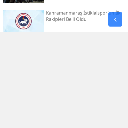
Kahramanmaraş İstiklalspor’un İlk
Rakipleri Belli Oldu
Hasan Demir İçin Acil A Rh+
Trombosit Çağrısı
Kahramanmaraşlı Genç Futbolcudan
1. Lig’de İlk 11 Gururu
Kahramanmaraş Elbistan’da
Kamyon Devrildi: 2 Yaralı