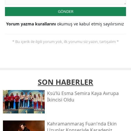
GÖNDER
Yorum yazma kurallarını
okumuş ve kabul etmiş sayılırsınız
* Bu içerik ile ilgili yorum yok, ilk yorumu siz yazın, tartışalım *
SON HABERLER
Ksü’lü Esma Semira Kaya Avrupa
İkincisi Oldu
Kahramanmaraş Fuarı'nda Ekin
Uzunlar Konseriyle Karadeniz