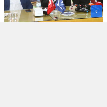
Kahramanmaraş Daha Önce Eğitim
Programına Ev Sahipliği Yaptı
Anahtar Parti'nin Kahramanmaraş'taki
çalışmaları yalnızca bugünkü basın buluşmasıyla
sınırlı değil. Parti, Temmuz 2025'te kentte
kapsamlı bir teşkilat içi eğitim programı
düzenlemişti.
Mehmet Akif Ersoy Kongre ve Kültür
Merkezi'ndeki programda Prof. Dr. Özcan
Güngör de "Parti Politikamız (Biz Kimiz?)" başlıklı