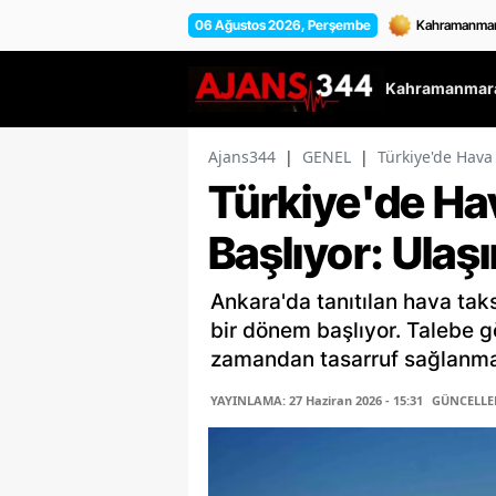
06 Ağustos 2026, Perşembe
Kahramanmara
Ajans344
|
GENEL
|
Türkiye'de Hava
Türkiye'de Ha
Başlıyor: Ulaş
Ankara'da tanıtılan hava taks
bir dönem başlıyor. Talebe g
zamandan tasarruf sağlanmas
YAYINLAMA: 27 Haziran 2026 - 15:31
GÜNCELLEME