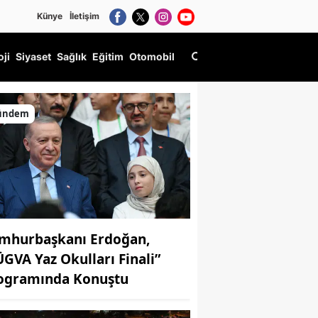
Künye
İletişim
oji
Siyaset
Sağlık
Eğitim
Otomobil
ündem
mhurbaşkanı Erdoğan,
ÜGVA Yaz Okulları Finali”
ogramında Konuştu