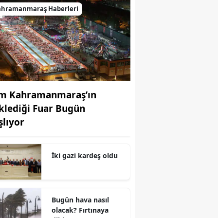
ahramanmaraş Haberleri
m Kahramanmaraş’ın
klediği Fuar Bugün
şlıyor
İki gazi kardeş oldu
r
Bugün hava nasıl
olacak? Fırtınaya