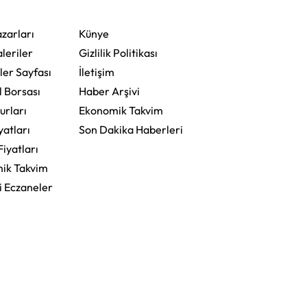
Bodrum'da Kutladı
zarları
Künye
leriler
Gizlilik Politikası
ler Sayfası
İletişim
l Borsası
Haber Arşivi
urları
Ekonomik Takvim
yatları
Son Dakika Haberleri
Fiyatları
ik Takvim
i Eczaneler