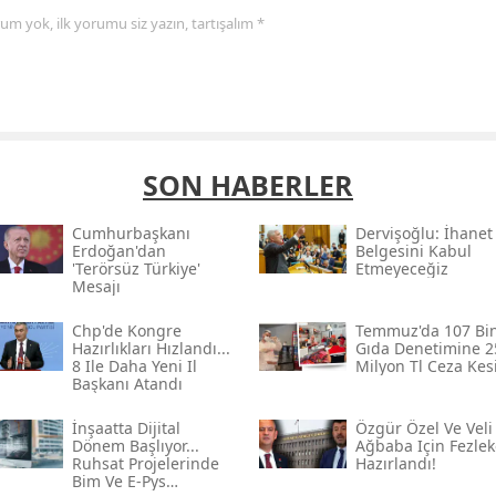
yorum yok, ilk yorumu siz yazın, tartışalım *
SON HABERLER
Cumhurbaşkanı
Dervişoğlu: İhanet
Erdoğan'dan
Belgesini Kabul
'terörsüz Türkiye'
Etmeyeceğiz
Mesajı
Chp'de Kongre
Temmuz'da 107 Bi
Hazırlıkları Hızlandı...
Gıda Denetimine 2
8 Ile Daha Yeni Il
Milyon Tl Ceza Kesi
Başkanı Atandı
İnşaatta Dijital
Özgür Özel Ve Veli
Dönem Başlıyor...
Ağbaba Için Fezlek
Ruhsat Projelerinde
Hazırlandı!
Bim Ve E-Pys