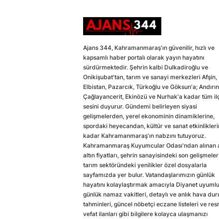
Ajans 344, Kahramanmaraş'ın güvenilir, hızlı ve
kapsamlı haber portalı olarak yayın hayatını
sürdürmektedir. Şehrin kalbi Dulkadiroğlu ve
Onikişubat'tan, tarım ve sanayi merkezleri Afşin,
Elbistan, Pazarcık, Türkoğlu ve Göksun'a; Andırın
Çağlayancerit, Ekinözü ve Nurhak'a kadar tüm il
sesini duyurur. Gündemi belirleyen siyasi
gelişmelerden, yerel ekonominin dinamiklerine,
spordaki heyecandan, kültür ve sanat etkinlikler
kadar Kahramanmaraş'ın nabzını tutuyoruz.
Kahramanmaraş Kuyumcular Odası'ndan alınan a
altın fiyatları, şehrin sanayisindeki son gelişmeler
tarım sektöründeki yenilikler özel dosyalarla
sayfamızda yer bulur. Vatandaşlarımızın günlük
hayatını kolaylaştırmak amacıyla Diyanet uyuml
günlük namaz vakitleri, detaylı ve anlık hava du
tahminleri, güncel nöbetçi eczane listeleri ve res
vefat ilanları gibi bilgilere kolayca ulaşmanızı