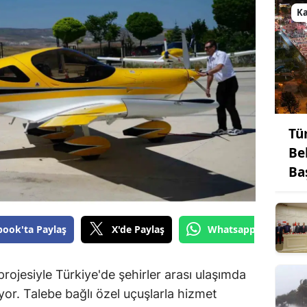
K
Tü
Be
Ba
book'ta Paylaş
X'de Paylaş
Whatsapp'tan Gönde
projesiyle Türkiye'de şehirler arası ulaşımda
yor. Talebe bağlı özel uçuşlarla hizmet