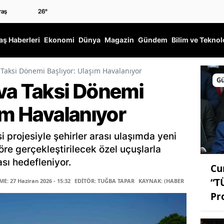
26
°
ş Haberleri
Ekonomi
Dünya
Magazin
Gündem
Bilim ve Teknol
 Taksi Dönemi Başlıyor: Ulaşım Havalanıyor
G
va Taksi Dönemi
ım Havalanıyor
i projesiyle şehirler arası ulaşımda yeni
öre gerçekleştirilecek özel uçuşlarla
ı hedefleniyor.
Cu
“T
: 27 Haziran 2026 - 15:32
EDİTÖR: TUĞBA TAPAR
KAYNAK: (HABER MERKEZİ)
Pr