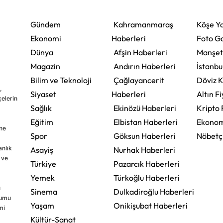
Zorunluluğu Geliyor
Gündem
Kahramanmaraş
Köşe Ya
Ekonomi
Haberleri
Foto Ga
Dünya
Afşin Haberleri
Manşet
Magazin
Andırın Haberleri
İstanbu
Bilim ve Teknoloji
Çağlayancerit
Döviz K
,
Siyaset
Haberleri
Altın Fi
çelerin
Sağlık
Ekinözü Haberleri
Kripto 
Eğitim
Elbistan Haberleri
Ekonom
ine
Spor
Göksun Haberleri
Nöbetç
nlık
Asayiş
Nurhak Haberleri
 ve
Türkiye
Pazarcık Haberleri
Yemek
Türkoğlu Haberleri
u
Sinema
Dulkadiroğlu Haberleri
rumu
Yaşam
Onikişubat Haberleri
mi
Kültür-Sanat