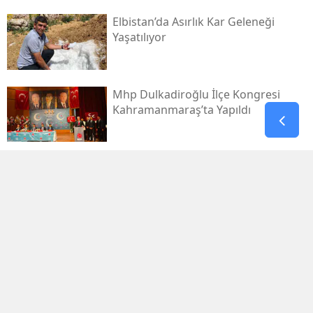
Elbistan’da Asırlık Kar Geleneği
Yaşatılıyor
Mhp Dulkadiroğlu İlçe Kongresi
Kahramanmaraş’ta Yapıldı
Yaz Sıcağında Savruk Şelalesi’ne
Yoğun İlgi
Kahramanmaraş Ovası’nda 943
Dönümlük Taş Ocağı Tepkisi
Kirişci’den Ak Parti’nin 25. Yılına