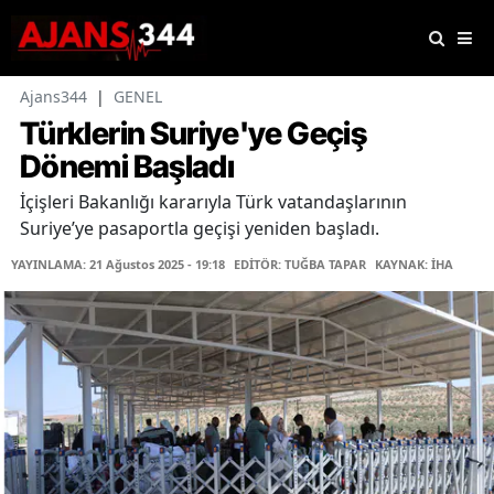
Ajans344
|
GENEL
Türklerin Suriye'ye Geçiş
Dönemi Başladı
İçişleri Bakanlığı kararıyla Türk vatandaşlarının
Suriye’ye pasaportla geçişi yeniden başladı.
YAYINLAMA: 21 Ağustos 2025 - 19:18
EDİTÖR: TUĞBA TAPAR
KAYNAK: İHA