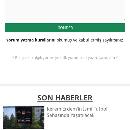
GÖNDER
Yorum yazma kurallarını
okumuş ve kabul etmiş sayılırsınız
* Bu içerik ile ilgili yorum yok, ilk yorumu siz yazın, tartışalım *
SON HABERLER
Kerem Erdem’in İsmi Futbol
Sahasında Yaşatılacak