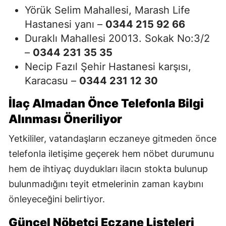
Yörük Selim Mahallesi, Marash Life
Hastanesi yanı –
0344 215 92 66
Duraklı Mahallesi 20013. Sokak No:3/2
–
0344 231 35 35
Necip Fazıl Şehir Hastanesi karşısı,
Karacasu –
0344 231 12 30
İlaç Almadan Önce Telefonla Bilgi
Alınması Öneriliyor
Yetkililer, vatandaşların eczaneye gitmeden önce
telefonla iletişime geçerek hem nöbet durumunu
hem de ihtiyaç duydukları ilacın stokta bulunup
bulunmadığını teyit etmelerinin zaman kaybını
önleyeceğini belirtiyor.
Güncel Nöbetçi Eczane Listeleri