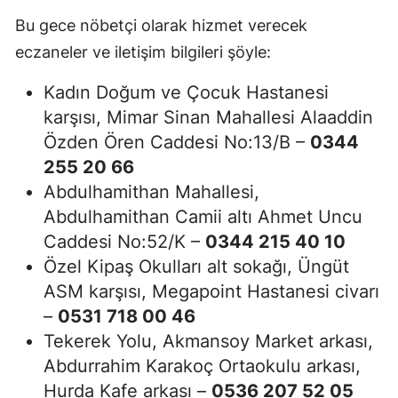
Bu gece nöbetçi olarak hizmet verecek
eczaneler ve iletişim bilgileri şöyle:
Kadın Doğum ve Çocuk Hastanesi
karşısı, Mimar Sinan Mahallesi Alaaddin
Özden Ören Caddesi No:13/B –
0344
255 20 66
Abdulhamithan Mahallesi,
Abdulhamithan Camii altı Ahmet Uncu
Caddesi No:52/K –
0344 215 40 10
Özel Kipaş Okulları alt sokağı, Üngüt
ASM karşısı, Megapoint Hastanesi civarı
–
0531 718 00 46
Tekerek Yolu, Akmansoy Market arkası,
Abdurrahim Karakoç Ortaokulu arkası,
Hurda Kafe arkası –
0536 207 52 05