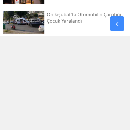
Onikişubat'ta Otomobilin Çarptığı
Çocuk Yaralandı
Pazarcık’ta Yollar Büyükşehir’le
Yenileniyor
Onikişubat'ta Yeni Gündüz Bakımevi
Kayıtları Başladı!
Filistin Destek Konvoyu
Kahramanmaraş'ta Karşılandı