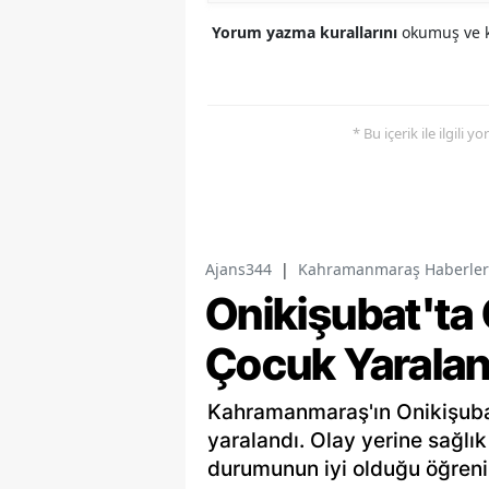
Yorum yazma kurallarını
okumuş ve k
* Bu içerik ile ilgili 
Ajans344
|
Kahramanmaraş Haberler
Onikişubat'ta 
Çocuk Yaralan
Kahramanmaraş'ın Onikişubat
yaralandı. Olay yerine sağlık
durumunun iyi olduğu öğrenil