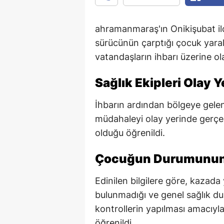
ahramanmaraş'ın Onikişubat il
sürücünün çarptığı çocuk yara
vatandaşların ihbarı üzerine ola
Sağlık Ekipleri Olay Y
İhbarın ardından bölgeye gelen 1
müdahaleyi olay yerinde gerçe
olduğu öğrenildi.
Çocuğun Durumunun İ
Edinilen bilgilere göre, kazada
bulunmadığı ve genel sağlık dur
kontrollerin yapılması amacıyl
öğrenildi.