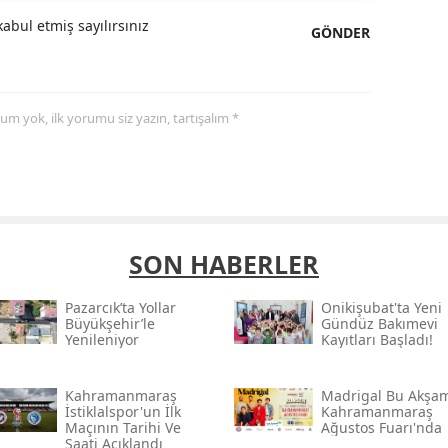
abul etmiş sayılırsınız
GÖNDER
yorum yok, ilk yorumu siz yazın, tartışalım *
SON HABERLER
Pazarcık’ta Yollar
Onikişubat'ta Yeni
Büyükşehir’le
Gündüz Bakımevi
Yenileniyor
Kayıtları Başladı!
Kahramanmaraş
Madrigal Bu Akşa
İstiklalspor'un İlk
Kahramanmaraş
Maçının Tarihi Ve
Ağustos Fuarı'nda
Saati Açıklandı