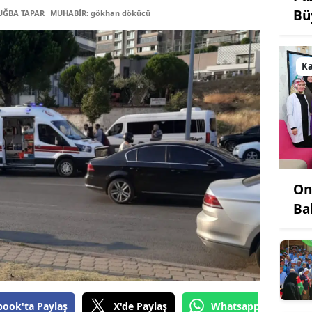
Bü
TUĞBA TAPAR
MUHABİR: gökhan dökücü
K
On
Ba
book'ta Paylaş
X'de Paylaş
Whatsapp'tan Gönde