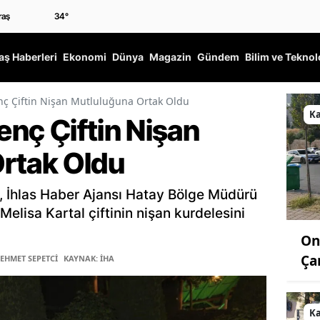
34
°
ş Haberleri
Ekonomi
Dünya
Magazin
Gündem
Bilim ve Teknol
enç Çiftin Nişan Mutluluğuna Ortak Oldu
K
Genç Çiftin Nişan
rtak Oldu
ı, İhlas Haber Ajansı Hatay Bölge Müdürü
elisa Kartal çiftinin nişan kurdelesini
On
Ça
MEHMET SEPETCİ
KAYNAK: İHA
K