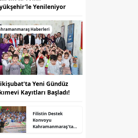
yükşehir’le Yenileniyor
ahramanmaraş Haberleri
ikişubat'ta Yeni Gündüz
kımevi Kayıtları Başladı!
Filistin Destek
Konvoyu
Kahramanmaraş'ta
Karşılandı
r