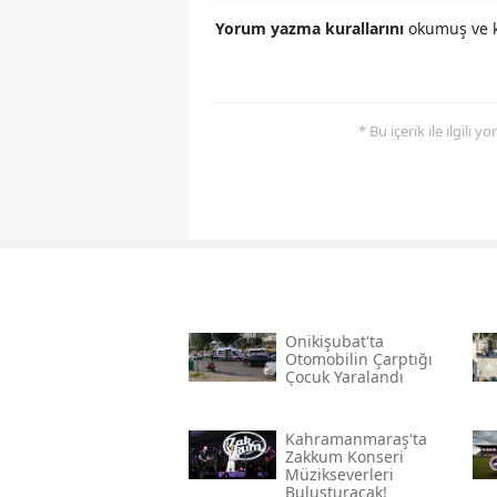
Yorum yazma kurallarını
okumuş ve k
* Bu içerik ile ilgili 
Onikişubat'ta
Otomobilin Çarptığı
Çocuk Yaralandı
Kahramanmaraş'ta
Zakkum Konseri
Müzikseverleri
Buluşturacak!