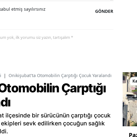
abul etmiş sayılırsınız
GÖNDER
yorum yok, ilk yorumu siz yazın, tartışalım *
i
|
Onikişubat'ta Otomobilin Çarptığı Çocuk Yaralandı
K
Otomobilin Çarptığı
dı
 ilçesinde bir sürücünün çarptığı çocuk
 ekipleri sevk edilirken çocuğun sağlık
di.
Pa