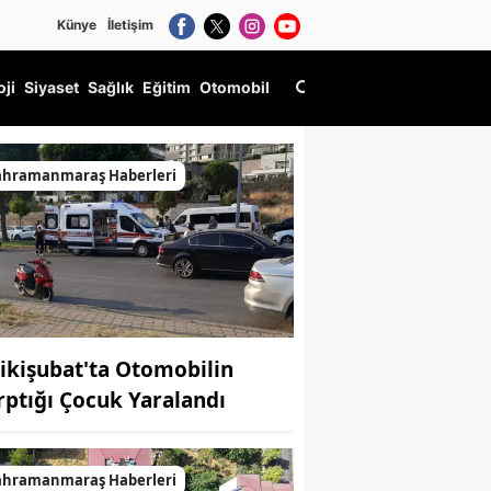
Künye
İletişim
oji
Siyaset
Sağlık
Eğitim
Otomobil
ahramanmaraş Haberleri
ikişubat'ta Otomobilin
rptığı Çocuk Yaralandı
ahramanmaraş Haberleri