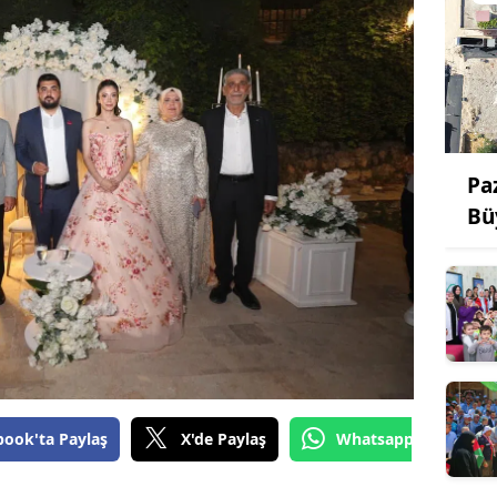
Pa
Bü
book'ta Paylaş
X'de Paylaş
Whatsapp'tan Gönde