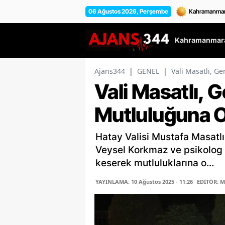
06 Ağustos 2026, Perşembe
Kahramanmara
Ajans344
|
GENEL
|
Vali Masatlı, G
Vali Masatlı, 
Mutluluğuna O
Hatay Valisi Mustafa Masatl
Veysel Korkmaz ve psikolog M
keserek mutluluklarına o...
YAYINLAMA: 10 Ağustos 2025 - 11:26
EDİTÖR: 