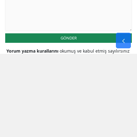
GÖNDER
Yorum yazma kurallarını
okumuş ve kabul etmiş sayılırsınız
* Bu içerik ile ilgili yorum yok, ilk yorumu siz yazın, tartışalım *
SON HABERLER
Mhp Kahramanmaraş Milletvekili
Karakoç: Çocuklarımızın Güvenliği