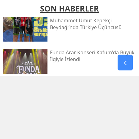
SON HABERLER
Muhammet Umut Kepekçi
Beydağı’nda Türkiye Üçüncüsü
Funda Arar Konseri Kafum'da Büyük
İlgiyle İzlendi!
Galatasaray, Villarreal’e 2-1 Mağlup
Oldu
Galatasaray İlk Yarıyı Villarreal
Karşısında Geride Kapattı