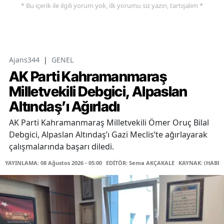
* Bu içerik ile ilgili yorum yok, ilk yorumu siz yazın, tartışalım *
Ajans344
|
GENEL
AK Parti Kahramanmaraş
Milletvekili Debgici, Alpaslan
Altındaş’ı Ağırladı
AK Parti Kahramanmaraş Milletvekili Ömer Oruç Bilal
Debgici, Alpaslan Altındaş’ı Gazi Meclis’te ağırlayarak
çalışmalarında başarı diledi.
YAYINLAMA: 08 Ağustos 2026 - 05:00
EDİTÖR: Sema AKÇAKALE
KAYNAK: (HABER