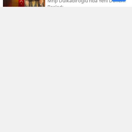
Mhp Dulkadiroğlu’nda Yeni Dönem
Başladı
Kahramanmaraş Sanayi Sitesi 3 Gün
Kapalı
Kerem Erdem’in İsmi Futbol
Sahasında Yaşatılacak
Elbistan’da Asırlık Kar Geleneği
Yaşatılıyor
Mhp Dulkadiroğlu İlçe Kongresi
Kahramanmaraş’ta Yapıldı