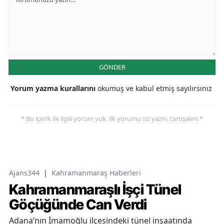
GÖNDER
Yorum yazma kurallarını
okumuş ve kabul etmiş sayılırsınız
* Bu içerik ile ilgili yorum yok, ilk yorumu siz yazın, tartışalım *
Ajans344
|
Kahramanmaraş Haberleri
Kahramanmaraşlı İşçi Tünel
Göçüğünde Can Verdi
Adana’nın İmamoğlu ilçesindeki tünel inşaatında