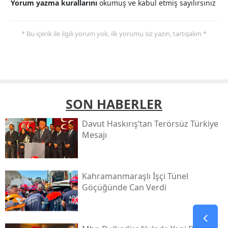
Yorum yazma kurallarını
okumuş ve kabul etmiş sayılırsınız
* Bu içerik ile ilgili yorum yok, ilk yorumu siz yazın, tartışalım *
SON HABERLER
Davut Haskırış’tan Terörsüz Türkiye
Mesajı
Kahramanmaraşlı İşçi Tünel
Göçüğünde Can Verdi