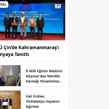
ENEL
Ü Çin’de Kahramanmaraş’ı
nyaya Tanıttı
İl Milli Eğitim Müdürü
Akpınar’dan Merdân
Derneği Yönetimine
Kabul
Vali Ünlüer,
TürkMedya Heyetini
Ağırladı