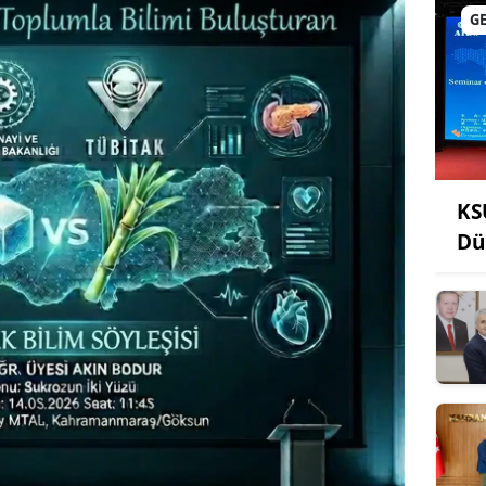
G
KS
Dü