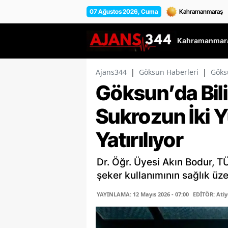
07 Ağustos 2026, Cuma
Kahramanmara
Ajans344
|
Göksun Haberleri
|
Göksu
Göksun’da Bil
Sukrozun İki 
Yatırılıyor
Dr. Öğr. Üyesi Akın Bodur, T
şeker kullanımının sağlık üze
YAYINLAMA: 12 Mayıs 2026 - 07:00
EDİTÖR: Ati