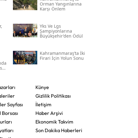
Orman Yangınlarına
Karşı Önlem
,
Yks Ve Lgs
Şampiyonlarına
Büyükşehir’den Ödül
Kahramanmaraş’ta İki
Firari İçin Yolun Sonu
'nda
ser
zarları
Künye
leriler
Gizlilik Politikası
ler Sayfası
İletişim
l Borsası
Haber Arşivi
urları
Ekonomik Takvim
yatları
Son Dakika Haberleri