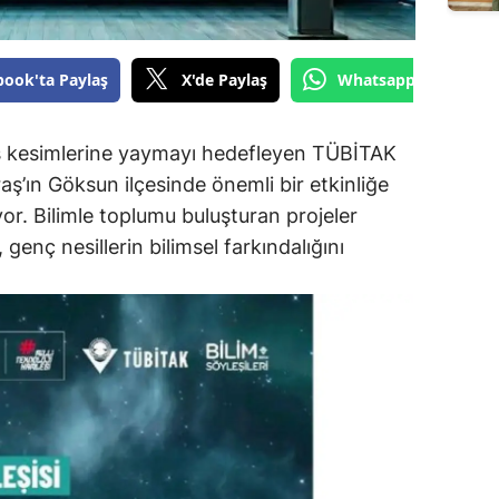
book'ta Paylaş
X'de Paylaş
Whatsapp'tan Gönde
iş kesimlerine yaymayı hedefleyen TÜBİTAK
ş’ın Göksun ilçesinde önemli bir etkinliğe
or. Bilimle toplumu buluşturan projeler
enç nesillerin bilimsel farkındalığını