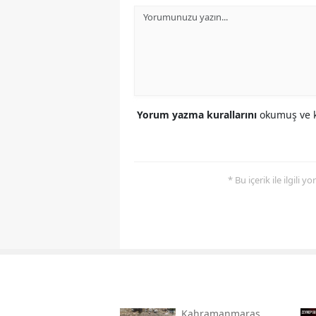
Yorum yazma kurallarını
okumuş ve k
* Bu içerik ile ilgili 
Kahramanmaraş,