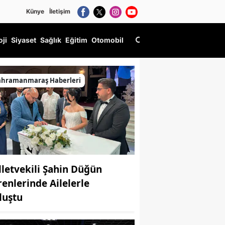
Künye
İletişim
oji
Siyaset
Sağlık
Eğitim
Otomobil
ahramanmaraş Haberleri
lletvekili Şahin Düğün
renlerinde Ailelerle
luştu