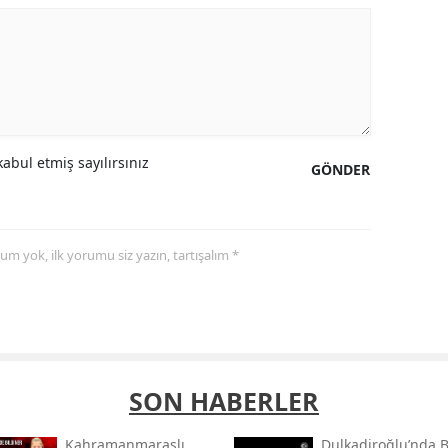
abul etmiş sayılırsınız
GÖNDER
yorum yok, ilk yorumu siz yazın, tartışalım *
SON HABERLER
Kahramanmaraşlı
Dulkadiroğlu’nda 