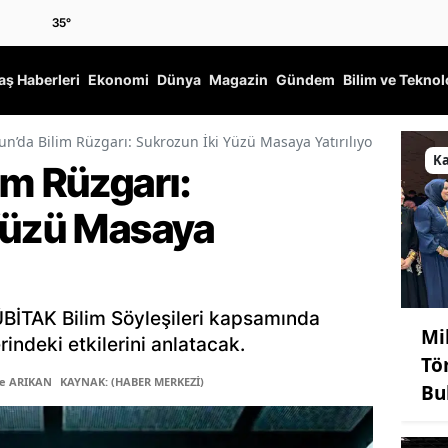
35
°
ş Haberleri
Ekonomi
Dünya
Magazin
Gündem
Bilim ve Teknol
n’da Bilim Rüzgarı: Sukrozun İki Yüzü Masaya Yatırılıyor
K
im Rüzgarı:
Yüzü Masaya
ÜBİTAK Bilim Söyleşileri kapsamında
Mi
rindeki etkilerini anlatacak.
Tö
ye ARIKAN
KAYNAK: (HABER MERKEZİ)
Bu