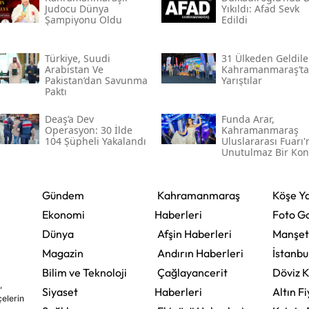
Judocu Dünya
Yıkıldı: Afad Sevk
Şampiyonu Oldu
Edildi
Türkiye, Suudi
31 Ülkeden Geldiler
Arabistan Ve
Kahramanmaraş’ta
Pakistan’dan Savunma
Yarıştılar
Paktı
Deaş’a Dev
Funda Arar,
Operasyon: 30 İlde
Kahramanmaraş
104 Şüpheli Yakalandı
Uluslararası Fuarı
Unutulmaz Bir Kon
Verecek
Gündem
Kahramanmaraş
Köşe Ya
Ekonomi
Haberleri
Foto Ga
Dünya
Afşin Haberleri
Manşet
Magazin
Andırın Haberleri
İstanbu
Bilim ve Teknoloji
Çağlayancerit
Döviz K
,
Siyaset
Haberleri
Altın Fi
çelerin