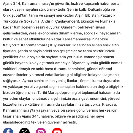
Ajans 344, Kahramanmaraş'ın güvenilir, hızlı ve kapsamlı haber portalı
olarak yayın hayatını sürdürmektedir. Şehrin kalbi Dulkadiroğlu ve
Onikişubat'tan, tarım ve sanayi merkezleri Afşin, Elbistan, Pazarcık,
Türkoğlu ve Göksun'a; Andırın, Çağlayancerit, Ekinözü ve Nurhak'a
kadar tüm ilçelerin sesini duyurur. Gündemi belirleyen siyasi
gelişmelerden, yerel ekonominin dinamiklerine, spordaki heyecandan,
kültür ve sanat etkinliklerine kadar Kahramanmaraş'ın nabzını
tutuyoruz. Kahramanmaraş Kuyumcular Odası'ndan alınan anlık altın
fiyatları, şehrin sanayisindeki son gelişmeler ve tarım sektöründeki
yenilikler özel dosyalarla sayfamızda yer bulur. Vatandaşlarımızın
günlük hayatını kolaylaştırmak amacıyla Diyanet uyumlu günlük namaz
vakitleri, detaylı ve anlık hava durumu tahminleri, güncel nöbetçi
eczane listeleri ve resmi vefat ilanları gibi bilgilere kolayca ulaşmanızı
sağlıyoruz. Ayrıca şehirdeki en yeni iş ilanları, önemli kamu duyuruları
ve yaklaşan yerel ve genel seçim sonuçları hakkında en doğru bilgiyi ilk
bizden öğrenirsiniz. Tarihi Maraş depremi gibi toplumsal hafızamızda
yer eden olayları unutmadan, şehrimizin eşsiz gastronomisini, yöresel
lezzetlerini ve kültürel mirasını da sayfalarımıza taşıyoruz. Kısacası,
Kahramanmaraş'ta yaşayan veya bu şehre gönül vermiş herkes için
tasarlanan Ajans 344, habere, bilgiye ve aradığınız her şeye
ulaşabileceğiniz tek ve en güvenilir adrestir.