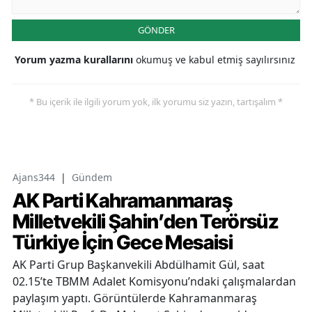
GÖNDER
Yorum yazma kurallarını
okumuş ve kabul etmiş sayılırsınız
* Bu içerik ile ilgili yorum yok, ilk yorumu siz yazın, tartışalım *
Ajans344
|
Gündem
AK Parti Kahramanmaraş
Milletvekili Şahin’den Terörsüz
Türkiye İçin Gece Mesaisi
AK Parti Grup Başkanvekili Abdülhamit Gül, saat
02.15’te TBMM Adalet Komisyonu’ndaki çalışmalardan
paylaşım yaptı. Görüntülerde Kahramanmaraş