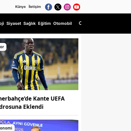
Künye
İletişim
oji
Siyaset
Sağlık
Eğitim
Otomobil
or
nerbahçe’de Kante UEFA
drosuna Eklendi
konomi