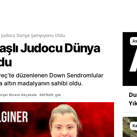
 Judocu Dünya Şampiyonu Oldu
As
şlı Judocu Dünya
du
veç’te düzenlenen Down Sendromlular
altın madalyanın sahibi oldu.
Du
ürşat Kerem Akçakale
KAYNAK: gsb
Yı
K