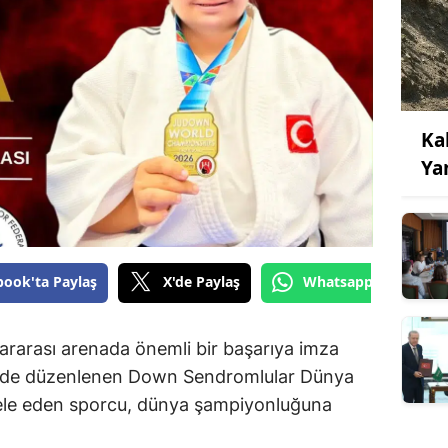
Ka
Ya
book'ta Paylaş
X'de Paylaş
Whatsapp'tan Gönde
ararası arenada önemli bir başarıya imza
tinde düzenlenen Down Sendromlular Dünya
le eden sporcu, dünya şampiyonluğuna