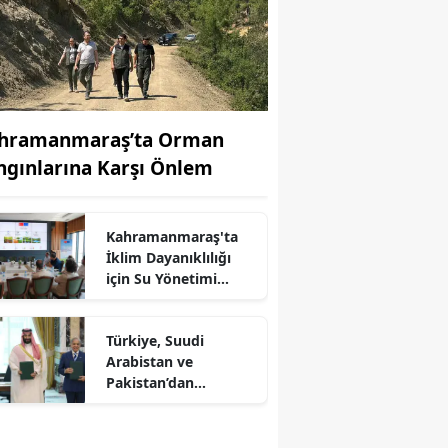
hramanmaraş’ta Orman
ngınlarına Karşı Önlem
Kahramanmaraş'ta
İklim Dayanıklılığı
için Su Yönetimi
r
Toplantısı
Türkiye, Suudi
Arabistan ve
Pakistan’dan
Savunma Paktı