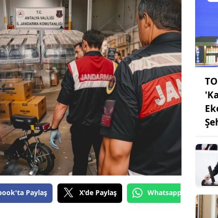
TO
'K
Ek
Şe
book'ta Paylaş
X'de Paylaş
Whatsapp'tan Gönde