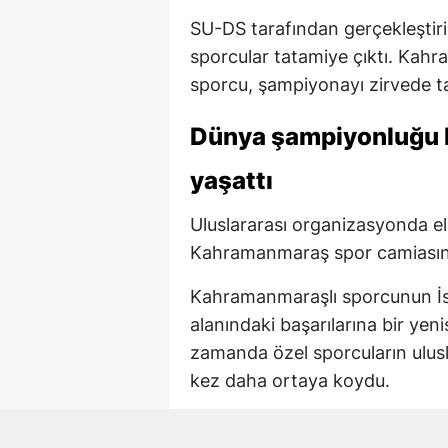
SU-DS tarafından gerçekleştiri
sporcular tatamiye çıktı. Kahr
sporcu, şampiyonayı zirvede t
Dünya şampiyonluğu 
yaşattı
Uluslararası organizasyonda e
Kahramanmaraş spor camiasında
Kahramanmaraşlı sporcunun İsv
alanındaki başarılarına bir yen
zamanda özel sporcuların ulusl
kez daha ortaya koydu.
Şampiyona İsveç’in L