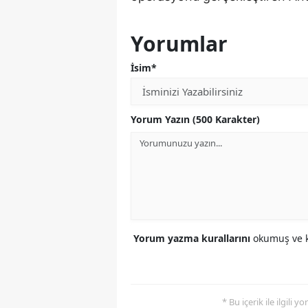
Yorumlar
İsim*
Yorum Yazın (500 Karakter)
Yorum yazma kurallarını
okumuş ve k
* Bu içerik ile ilgili 