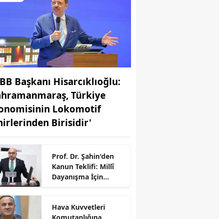
BB Başkanı Hisarcıklıoğlu:
ahramanmaraş, Türkiye
onomisinin Lokomotif
hirlerinden Birisidir'
Prof. Dr. Şahin'den
Kanun Teklifi: Millî
Dayanışma İçin
TBMM’de Yeni Süreç
r
Hava Kuvvetleri
Komutanlığına