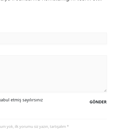
abul etmiş sayılırsınız
GÖNDER
yorum yok, ilk yorumu siz yazın, tartışalım *