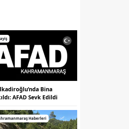
ayiş
lkadiroğlu’nda Bina
kıldı: AFAD Sevk Edildi
ahramanmaraş Haberleri