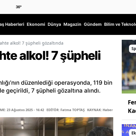
36
°
ş Haberleri
Ekonomi
Dünya
Magazin
Gündem
Bilim ve Teknol
sahte alkol! 7 şüpheli gözaltında
Sp
ahte alkol! 7 şüpheli
lığı’nın düzenlediği operasyonda, 119 bin
e geçirildi, 7 şüpheli gözaltına alındı.
Fe
Ka
E: 23 Ağustos 2025 - 16:42
EDİTÖR: Fatma TOPTAŞ
KAYNAK: Haber Merkezi
E