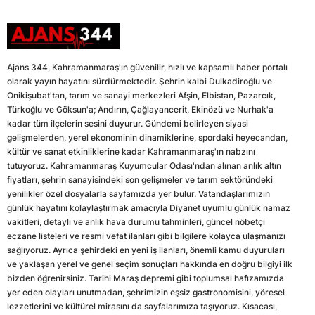
Ajans 344, Kahramanmaraş'ın güvenilir, hızlı ve kapsamlı haber portalı
olarak yayın hayatını sürdürmektedir. Şehrin kalbi Dulkadiroğlu ve
Onikişubat'tan, tarım ve sanayi merkezleri Afşin, Elbistan, Pazarcık,
Türkoğlu ve Göksun'a; Andırın, Çağlayancerit, Ekinözü ve Nurhak'a
kadar tüm ilçelerin sesini duyurur. Gündemi belirleyen siyasi
gelişmelerden, yerel ekonominin dinamiklerine, spordaki heyecandan,
kültür ve sanat etkinliklerine kadar Kahramanmaraş'ın nabzını
tutuyoruz. Kahramanmaraş Kuyumcular Odası'ndan alınan anlık altın
fiyatları, şehrin sanayisindeki son gelişmeler ve tarım sektöründeki
yenilikler özel dosyalarla sayfamızda yer bulur. Vatandaşlarımızın
günlük hayatını kolaylaştırmak amacıyla Diyanet uyumlu günlük namaz
vakitleri, detaylı ve anlık hava durumu tahminleri, güncel nöbetçi
eczane listeleri ve resmi vefat ilanları gibi bilgilere kolayca ulaşmanızı
sağlıyoruz. Ayrıca şehirdeki en yeni iş ilanları, önemli kamu duyuruları
ve yaklaşan yerel ve genel seçim sonuçları hakkında en doğru bilgiyi ilk
bizden öğrenirsiniz. Tarihi Maraş depremi gibi toplumsal hafızamızda
yer eden olayları unutmadan, şehrimizin eşsiz gastronomisini, yöresel
lezzetlerini ve kültürel mirasını da sayfalarımıza taşıyoruz. Kısacası,