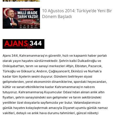
10 Ağustos 2014: Türkiye’de Yeni Bir
Dönem Başladı
Ajans 344, Kahramanmaraş'ın güvenilir, hızlı ve kapsamlı haber portalı
olarak yayın hayatını sürdürmektedir. Şehrin kalbi Dulkadiroğlu ve
Onikişubat'tan, tarım ve sanayi merkezleri Afşin, Elbistan, Pazarcık,
Türkoğlu ve Göksun'a; Andırın, Çağlayancerit, Ekinözü ve Nurhak'a
kadar tüm ilçelerin sesini duyurur. Gündemi belirleyen siyasi
gelişmelerden, yerel ekonominin dinamiklerine, spordaki heyecandan,
kültür ve sanat etkinliklerine kadar Kahramanmaraş'ın nabzını
tutuyoruz. Kahramanmaraş Kuyumcular Odası'ndan alınan anlık altın
fiyatları, şehrin sanayisindeki son gelişmeler ve tarım sektöründeki
yenilikler özel dosyalarla sayfamızda yer bulur. Vatandaşlarımızın
günlük hayatını kolaylaştırmak amacıyla Diyanet uyumlu günlük namaz
vakitleri, detaylı ve anlık hava durumu tahminleri, güncel nöbetçi