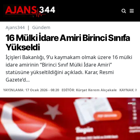
Ajans344
|
Gündem
16 Mülki İdare Amiri Birinci Sınıfa
Yükseldi
İçişleri Bakanlığı, 9’u kaymakam olmak üzere 16 mülki
idare amirinin “Birinci Sınıf Mülki İdare Amiri”
statüsüne yükseltildiğini açıkladı. Karar, Resmi
Gazete’d...
YAYINLAMA: 17 Ocak 2026 - 08:20
EDİTÖR: Kürşat Kerem Akçakale
KAYNAK: Ha