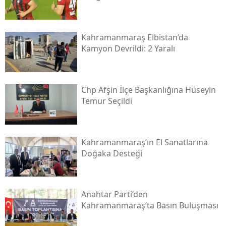
Kahramanmaraş Elbistan’da
Kamyon Devrildi: 2 Yaralı
Chp Afşin İlçe Başkanlığına Hüseyin
Temur Seçildi
Kahramanmaraş’ın El Sanatlarına
Doğaka Desteği
Anahtar Parti’den
Kahramanmaraş’ta Basın Buluşması