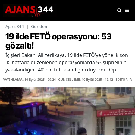
Ajans344
|
Gündem
19 ilde FETÖ operasyonu: 53
gözaltı!
İçişleri Bakanı Ali Yerlikaya, 19 ilde FETÖ’ye yönelik son
iki haftada düzenlenen operasyonlarda 53 şüphelinin
yakalandığını, 40’ının tutuklandığını duyurdu. Op...
YAYINLAMA: 10 Eylül 2025 - 09:24
GÜNCELLEME: 10 Eylül 2025 - 19:42
EDİTÖR: Fa