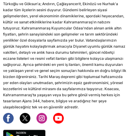
Türkoğlu ve Göksun'a; Andırın, Çağlayancerit, Ekinözü ve Nurhak'a
kadar tüm ilçelerin sesini duyurur. Gündemi belirleyen siyasi
gelişmelerden, yerel ekonominin dinamiklerine, spordaki heyecandan,
kültür ve sanat etkinliklerine kadar Kahramanmaraş'ın nabzını
tutuyoruz. Kahramanmaraş Kuyumcular Odası'ndan alınan anlık altın
fiyatları, şehrin sanayisindeki son gelişmeler ve tarım sektöründeki
yenilikler özel dosyalarla sayfamızda yer bulur. Vatandaşlarımızın
günlük hayatını kolaylaştırmak amacıyla Diyanet uyumlu günlük namaz
vakitleri, detaylı ve anlık hava durumu tahminleri, güncel nöbetçi
eczane listeleri ve resmi vefat ilanları gibi bilgilere kolayca ulaşmanızı
sağlıyoruz. Ayrıca şehirdeki en yeni iş ilanları, önemli kamu duyuruları
ve yaklaşan yerel ve genel seçim sonuçları hakkında en doğru bilgiyi ilk
bizden öğrenirsiniz. Tarihi Maraş depremi gibi toplumsal hafızamızda
yer eden olayları unutmadan, şehrimizin eşsiz gastronomisini, yöresel
lezzetlerini ve kültürel mirasını da sayfalarımıza taşıyoruz. Kısacası,
Kahramanmaraş'ta yaşayan veya bu şehre gönül vermiş herkes için
tasarlanan Ajans 344, habere, bilgiye ve aradığınız her şeye
ulaşabileceğiniz tek ve en güvenilir adrestir.