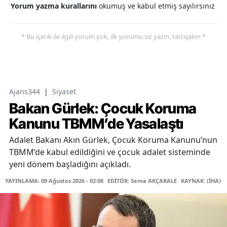
Yorum yazma kurallarını
okumuş ve kabul etmiş sayılırsınız
* Bu içerik ile ilgili yorum yok, ilk yorumu siz yazın, tartışalım *
Ajans344
|
Siyaset
Bakan Gürlek: Çocuk Koruma
Kanunu TBMM’de Yasalaştı
Adalet Bakanı Akın Gürlek, Çocuk Koruma Kanunu’nun
TBMM’de kabul edildiğini ve çocuk adalet sisteminde
yeni dönem başladığını açıkladı.
YAYINLAMA: 09 Ağustos 2026 - 02:08
EDİTÖR: Sema AKÇAKALE
KAYNAK: (İHA)