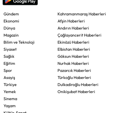
Gündem
Kahramanmaraş Haberleri
Ekonomi
Afşin Haberleri
Dünya
Andırın Haberleri
Magazin
Çağlayancerit Haberleri
Bilim ve Teknoloji
Ekinözü Haberleri
Siyaset
Elbistan Haberleri
Sağlık
Göksun Haberleri
Eğitim
Nurhak Haberleri
Spor
Pazarcık Haberleri
Asayiş
Türkoğlu Haberleri
Türkiye
Dulkadiroğlu Haberleri
Yemek
Onikişubat Haberleri
Sinema
Yaşam
Kültür-Sanat