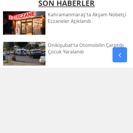
SON HABERLER
Kahramanmaraş'ta Akşam Nöbetçi
Eczaneler Açıklandı
Onikişubat'ta Otomobilin Çarptığı
Çocuk Yaralandı
Pazarcık’ta Yollar Büyükşehir’le
Yenileniyor
Onikişubat'ta Yeni Gündüz Bakımevi
Kayıtları Başladı!