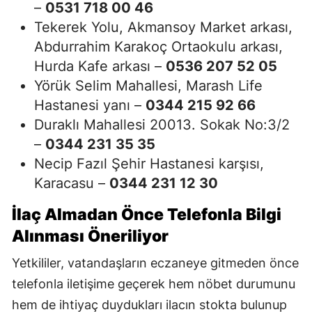
–
0531 718 00 46
Tekerek Yolu, Akmansoy Market arkası,
Abdurrahim Karakoç Ortaokulu arkası,
Hurda Kafe arkası –
0536 207 52 05
Yörük Selim Mahallesi, Marash Life
Hastanesi yanı –
0344 215 92 66
Duraklı Mahallesi 20013. Sokak No:3/2
–
0344 231 35 35
Necip Fazıl Şehir Hastanesi karşısı,
Karacasu –
0344 231 12 30
İlaç Almadan Önce Telefonla Bilgi
Alınması Öneriliyor
Yetkililer, vatandaşların eczaneye gitmeden önce
telefonla iletişime geçerek hem nöbet durumunu
hem de ihtiyaç duydukları ilacın stokta bulunup