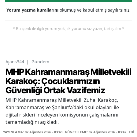
Yorum yazma kurallarını
okumuş ve kabul etmiş sayılırsınız
* Bu içerik ile ilgili yorum yok, ilk yorumu siz yazın, tartışalım *
Ajans344
|
Gündem
MHP Kahramanmaraş Milletvekili
Karakoç: Çocuklarımızın
Güvenliği Ortak Vazifemiz
MHP Kahramanmaraş Milletvekili Zuhal Karakoç,
Kahramanmaraş ve Şanlıurfa’daki okul olayları ile
dijital riskleri inceleyen komisyonun çalışmalarını
tamamladığını açıkladı.
YAYINLAMA: 07 Ağustos 2026 - 03:40
GÜNCELLEME: 07 Ağustos 2026 - 03:42
EDİT