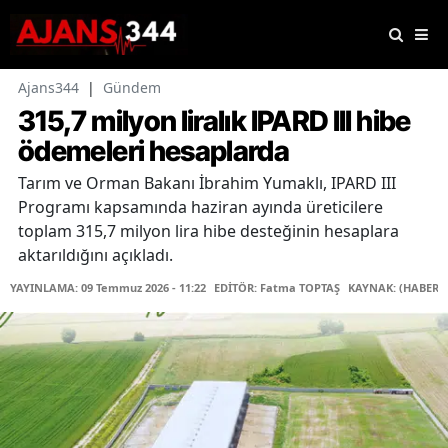
Ajans344
|
Gündem
315,7 milyon liralık IPARD III hibe
ödemeleri hesaplarda
Tarım ve Orman Bakanı İbrahim Yumaklı, IPARD III
Programı kapsamında haziran ayında üreticilere
toplam 315,7 milyon lira hibe desteğinin hesaplara
aktarıldığını açıkladı.
YAYINLAMA: 09 Temmuz 2026 - 11:22
EDİTÖR: Fatma TOPTAŞ
KAYNAK: (HABER 