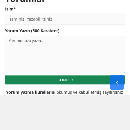
İsim*
Yorum Yazın (500 Karakter)
GÖNDER
Yorum yazma kurallarını
okumuş ve kabul etmiş sayılırsınız
* Bu içerik ile ilgili yorum yok, ilk yorumu siz yazın, tartışalım *