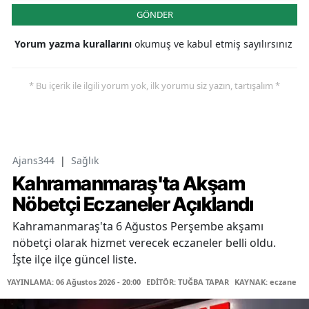
GÖNDER
Yorum yazma kurallarını
okumuş ve kabul etmiş sayılırsınız
* Bu içerik ile ilgili yorum yok, ilk yorumu siz yazın, tartışalım *
Ajans344
|
Sağlık
Kahramanmaraş'ta Akşam
Nöbetçi Eczaneler Açıklandı
Kahramanmaraş'ta 6 Ağustos Perşembe akşamı
nöbetçi olarak hizmet verecek eczaneler belli oldu.
İşte ilçe ilçe güncel liste.
YAYINLAMA: 06 Ağustos 2026 - 20:00
EDİTÖR: TUĞBA TAPAR
KAYNAK: eczane