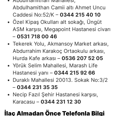
Abdulhamithan Mahallesi,
Abdulhamithan Camii altı Ahmet Uncu
Caddesi No:52/K –
0344 215 40 10
Özel Kipaş Okulları alt sokağı, Üngüt
ASM karşısı, Megapoint Hastanesi civarı
–
0531 718 00 46
Tekerek Yolu, Akmansoy Market arkası,
Abdurrahim Karakoç Ortaokulu arkası,
Hurda Kafe arkası –
0536 207 52 05
Yörük Selim Mahallesi, Marash Life
Hastanesi yanı –
0344 215 92 66
Duraklı Mahallesi 20013. Sokak No:3/2
–
0344 231 35 35
Necip Fazıl Şehir Hastanesi karşısı,
Karacasu –
0344 231 12 30
İlaç Almadan Önce Telefonla Bilgi