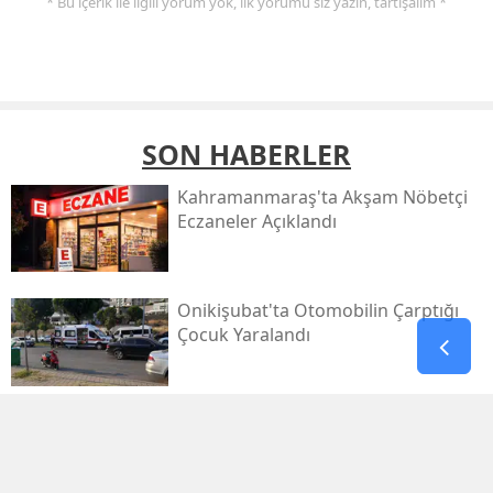
* Bu içerik ile ilgili yorum yok, ilk yorumu siz yazın, tartışalım *
SON HABERLER
Kahramanmaraş'ta Akşam Nöbetçi
Eczaneler Açıklandı
Onikişubat'ta Otomobilin Çarptığı
Çocuk Yaralandı
Pazarcık’ta Yollar Büyükşehir’le
Yenileniyor