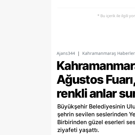
* Bu içerik ile ilgili 
Ajans344
|
Kahramanmaraş Haberler
Kahramanmaraş
Ağustos Fuarı,
renkli anlar s
Büyükşehir Belediyesinin Ulu
şehrin sevilen seslerinden Y
Birbirinden güzel eserleri se
ziyafeti yaşattı.