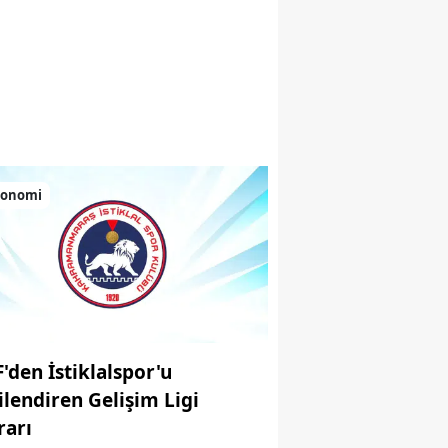
 renkli anlar sundu
konomi
F'den İstiklalspor'u
gilendiren Gelişim Ligi
rarı