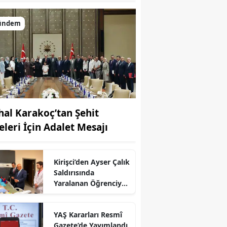
ündem
hal Karakoç’tan Şehit
eleri İçin Adalet Mesajı
Kirişci’den Ayser Çalık
Saldırısında
Yaralanan Öğrenciye
r
Ziyaret
YAŞ Kararları Resmî
Gazete’de Yayımlandı