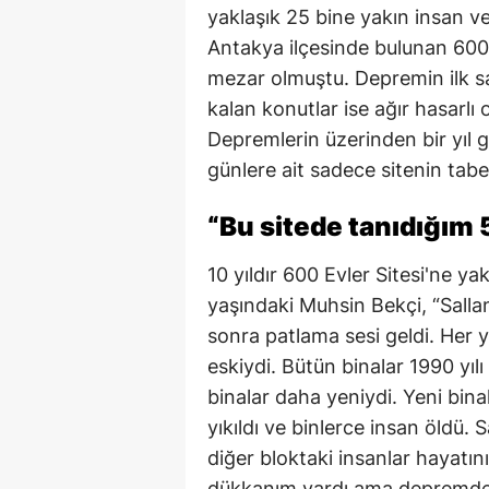
yaklaşık 25 bine yakın insan vef
Antakya ilçesinde bulunan 600 E
mezar olmuştu. Depremin ilk sa
kalan konutlar ise ağır hasarlı 
Depremlerin üzerinden bir yıl 
günlere ait sadece sitenin tabel
“Bu sitede tanıdığım 
10 yıldır 600 Evler Sitesi'ne y
yaşındaki Muhsin Bekçi, “Salla
sonra patlama sesi geldi. Her y
eskiydi. Bütün binalar 1990 yı
binalar daha yeniydi. Yeni bina
yıkıldı ve binlerce insan öldü. 
diğer bloktaki insanlar hayatı
dükkanım vardı ama depremde yı