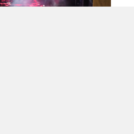
ğer değerli sanatçısı Yener Bulut sahnede
Türkülerden oluşan değerli repertuarı ile
nan Bulut’un şarkılarına müzikseverler de
 etti. Her yaştan vatandaşın yoğun ilgi
unca fuar alanında renkli görüntüler
ve dostlarıyla birlikte müzik dolu bir akşam