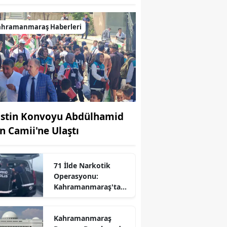
ahramanmaraş Haberleri
listin Konvoyu Abdülhamid
n Camii'ne Ulaştı
71 İlde Narkotik
Operasyonu:
Kahramanmaraş'ta
Listede
Kahramanmaraş
r