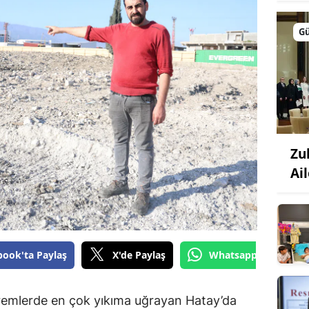
G
Zu
Ail
book'ta Paylaş
X'de Paylaş
Whatsapp'tan Gönde
emlerde en çok yıkıma uğrayan Hatay’da