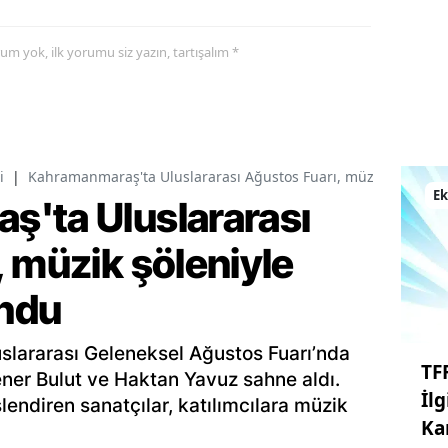
yorum yok, ilk yorumu siz yazın, tartışalım *
i
|
Kahramanmaraş'ta Uluslararası Ağustos Fuarı, müzik şöleniyle
E
'ta Uluslararası
 müzik şöleniyle
undu
slararası Geleneksel Ağustos Fuarı’nda
TF
ener Bulut ve Haktan Yavuz sahne aldı.
İl
slendiren sanatçılar, katılımcılara müzik
Ka