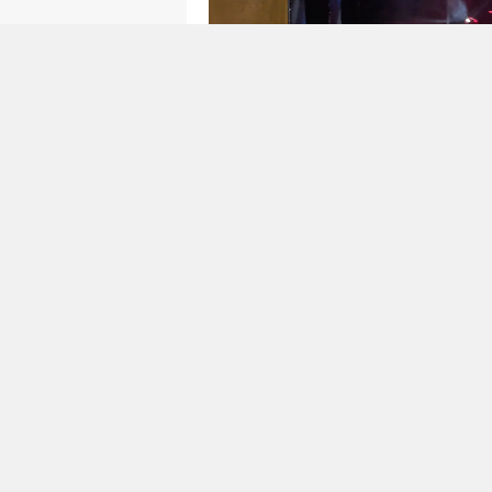
Saat 21.30’da ise şehrin bir di
vatandaşlarla bir araya geldi. 
müzikseverlere türkü şöleni su
şarkılara hep bir ağızdan eşlik
gösterdiği konser programı boy
oluşurken, katılımcılar aileleri 