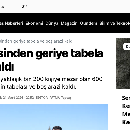
31
°
ş Haberleri
Ekonomi
Dünya
Magazin
Gündem
Bilim ve Teknol
sinden geriye tabela ve boş arazi kaldı
Kü
sinden geriye tabela
ldı
aklaşık bin 200 kişiye mezar olan 600
in tabelası ve boş arazi kaldı.
Se
 21 Mart 2024 - 20:52
EDİTÖR: FATMA Toptaş
Ke
Ma
Ka