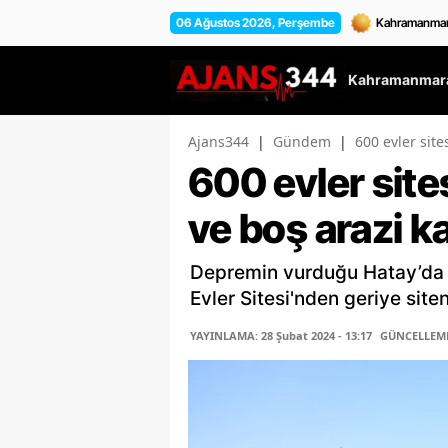
06 Ağustos 2026, Perşembe
Kahramanmara
Ajans344
|
Gündem
|
600 evler site
600 evler site
ve boş arazi ka
Depremin vurduğu Hatay’da y
Evler Sitesi'nden geriye siten
YAYINLAMA: 28 Şubat 2024 - 13:17
GÜNCELLEME: