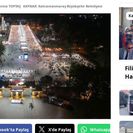
Fatma TOPTAŞ
KAYNAK: Kahramanmaraş Büyükşehir Belediyesi
K
Fi
Ha
book'ta Paylaş
X'de Paylaş
Whatsapp'tan Gönde