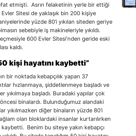
at etmişti. Asrın felaketinin yerle bir ettiği
vler Sitesi de yaklaşık bin 200 kişiye
niyelerinde yüzde 80’i yıkılan siteden geriye
olmasın sebebiyle iş makineleriyle yıkıldı.
geçmesiyle 600 Evler Sitesi'nden geride eski
ası kaldı.
50 kişi hayatını kaybetti”
akın bir noktada kebapçılık yapan 37
ntılar hızlanmaya, şiddetlenmeye başladı ve
er yıkılmaya başladı. Buradaki yapılar çok
lı öncesi binalardı. Bulunduğumuz alandaki
lar yıkılmazken diğer binaların yüzde 80’i
Sağlam olan bloklardaki insanlar kurtarılırken
nı kaybetti. Benim bu siteye yakın kebapçı
kıldı. Bu sitede tanıdığım 50 kişi hayatını