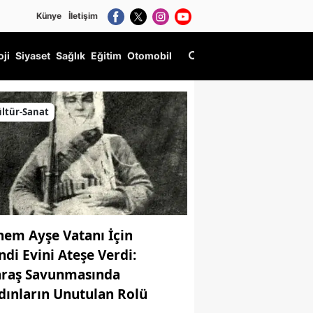
Künye
İletişim
oji
Siyaset
Sağlık
Eğitim
Otomobil
ltür-Sanat
nem Ayşe Vatanı İçin
ndi Evini Ateşe Verdi:
raş Savunmasında
dınların Unutulan Rolü