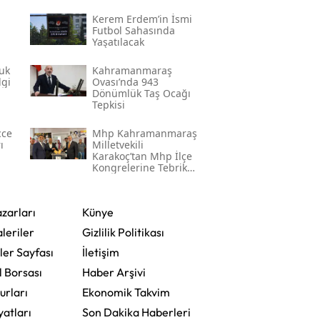
Kerem Erdem’in İsmi
n
Futbol Sahasında
Yaşatılacak
uk
Kahramanmaraş
lgi
Ovası’nda 943
Dönümlük Taş Ocağı
Tepkisi
cce
Mhp Kahramanmaraş
ı
Milletvekili
Karakoç’tan Mhp İlçe
Kongrelerine Tebrik
Mesajı
zarları
Künye
leriler
Gizlilik Politikası
ler Sayfası
İletişim
l Borsası
Haber Arşivi
urları
Ekonomik Takvim
yatları
Son Dakika Haberleri