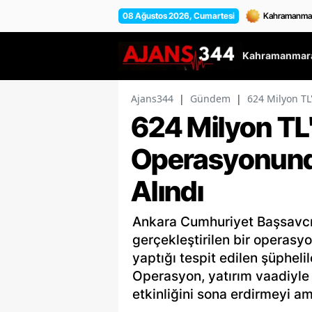
08 Ağustos 2026, Cumartesi
Kahramanmara
Ajans344
|
Gündem
|
624 Milyon TL
624 Milyon TL'l
Operasyonunda
Alındı
Ankara Cumhuriyet Başsavcıl
gerçekleştirilen bir operasyo
yaptığı tespit edilen şüphelil
Operasyon, yatırım vaadiyle 
etkinliğini sona erdirmeyi am