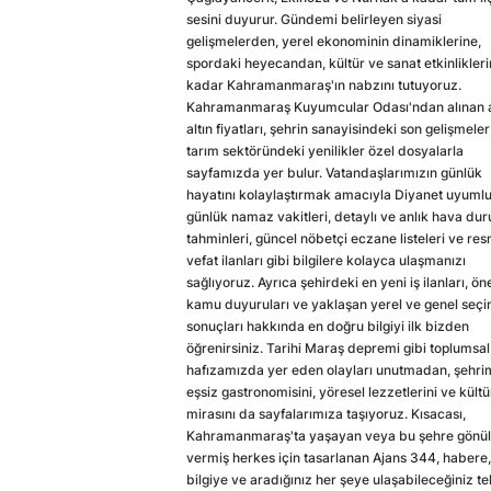
sesini duyurur. Gündemi belirleyen siyasi
gelişmelerden, yerel ekonominin dinamiklerine,
spordaki heyecandan, kültür ve sanat etkinlikler
kadar Kahramanmaraş'ın nabzını tutuyoruz.
Kahramanmaraş Kuyumcular Odası'ndan alınan a
altın fiyatları, şehrin sanayisindeki son gelişmeler
tarım sektöründeki yenilikler özel dosyalarla
sayfamızda yer bulur. Vatandaşlarımızın günlük
hayatını kolaylaştırmak amacıyla Diyanet uyuml
günlük namaz vakitleri, detaylı ve anlık hava du
tahminleri, güncel nöbetçi eczane listeleri ve res
vefat ilanları gibi bilgilere kolayca ulaşmanızı
sağlıyoruz. Ayrıca şehirdeki en yeni iş ilanları, ön
kamu duyuruları ve yaklaşan yerel ve genel seç
sonuçları hakkında en doğru bilgiyi ilk bizden
öğrenirsiniz. Tarihi Maraş depremi gibi toplumsal
hafızamızda yer eden olayları unutmadan, şehri
eşsiz gastronomisini, yöresel lezzetlerini ve kültü
mirasını da sayfalarımıza taşıyoruz. Kısacası,
Kahramanmaraş'ta yaşayan veya bu şehre gönül
vermiş herkes için tasarlanan Ajans 344, habere,
bilgiye ve aradığınız her şeye ulaşabileceğiniz te