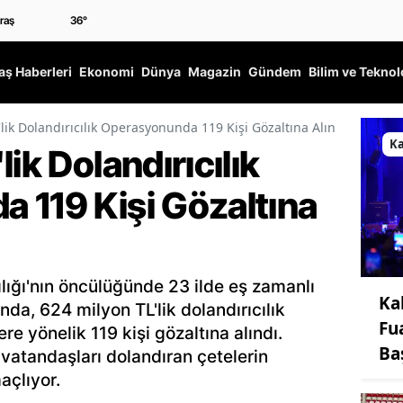
36
°
ş Haberleri
Ekonomi
Dünya
Magazin
Gündem
Bilim ve Teknol
'lik Dolandırıcılık Operasyonunda 119 Kişi Gözaltına Alındı
K
ik Dolandırıcılık
 119 Kişi Gözaltına
ığı'nın öncülüğünde 23 ilde eş zamanlı
Ka
nda, 624 milyon TL'lik dolandırıcılık
Fu
ere yönelik 119 kişi gözaltına alındı.
Ba
vatandaşları dolandıran çetelerin
açlıyor.