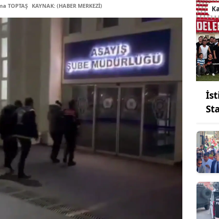
tma TOPTAŞ
KAYNAK: (HABER MERKEZİ)
K
İs
St