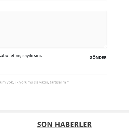
abul etmiş sayılırsınız
GÖNDER
yorum yok, ilk yorumu siz yazın, tartışalım *
SON HABERLER