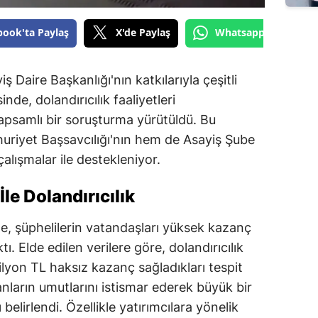
book'ta Paylaş
X'de Paylaş
Whatsapp'tan Gönde
Daire Başkanlığı'nın katkılarıyla çeşitli
inde, dolandırıcılık faaliyetleri
 kapsamlı bir soruşturma yürütüldü. Bu
riyet Başsavcılığı'nın hem de Asayiş Şube
alışmalar ile destekleniyor.
le Dolandırıcılık
de, şüphelilerin vatandaşları yüksek kazanç
ı. Elde edilen verilere göre, dolandırıcılık
ilyon TL haksız kazanç sağladıkları tespit
anların umutlarını istismar ederek büyük bir
belirlendi. Özellikle yatırımcılara yönelik