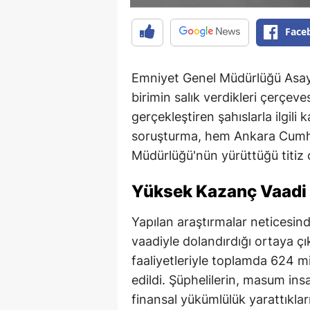
Face
Emniyet Genel Müdürlüğü Asayiş 
birimin salık verdikleri çerçeves
gerçekleştiren şahıslarla ilgili
soruşturma, hem Ankara Cumhu
Müdürlüğü'nün yürüttüğü titiz ç
Yüksek Kazanç Vaadi İ
Yapılan araştırmalar neticesin
vaadiyle dolandırdığı ortaya çıkt
faaliyetleriyle toplamda 624 m
edildi. Şüphelilerin, masum ins
finansal yükümlülük yarattıkları 