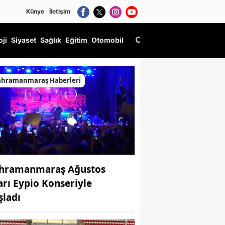
Künye
İletişim
oji
Siyaset
Sağlık
Eğitim
Otomobil
ahramanmaraş Haberleri
hramanmaraş Ağustos
arı Eypio Konseriyle
şladı