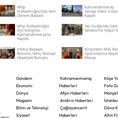
Mhp
Kahramanmaraş
Dulkadiroğlu’nda Yeni
Sanayi Sitesi 3 Gü
Dönem Başladı
Kapalı
Mhp Dulkadiroğlu
Yaz Sıcağında Savr
İlçe Kongresi
Şelalesi’ne Yoğun İ
Kahramanmaraş’ta
Yapıldı
Kmtso Başkanı
Kirişci’den Milli Bo
Buluntu Genç Müsi̇ad
Sporcularına Başar
Heyetiyle Buluştu
Mesajı
Gündem
Kahramanmaraş
Köşe Ya
Ekonomi
Haberleri
Foto Ga
Dünya
Afşin Haberleri
Manşet
Magazin
Andırın Haberleri
İstanbu
Bilim ve Teknoloji
Çağlayancerit
Döviz K
,
Siyaset
Haberleri
Altın Fi
çelerin