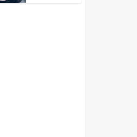
Listede
r