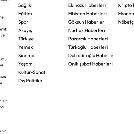
Sağlık
Ekinözü Haberleri
Kripto 
Eğitim
Elbistan Haberleri
Ekonom
ine
Spor
Göksun Haberleri
Nöbetç
nlık
Asayiş
Nurhak Haberleri
 ve
Türkiye
Pazarcık Haberleri
Yemek
Türkoğlu Haberleri
u
Sinema
Dulkadiroğlu Haberleri
rumu
Yaşam
Onikişubat Haberleri
mi
Kültür-Sanat
emli
Dış Politika
im
mizin
rel
k ve