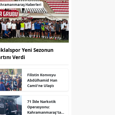
ahramanmaraş Haberleri
tiklalspor Yeni Sezonun
artını Verdi
Filistin Konvoyu
Abdülhamid Han
Camii'ne Ulaştı
71 İlde Narkotik
Operasyonu:
Kahramanmaraş'ta