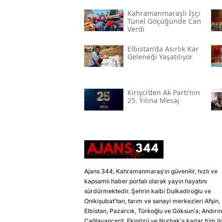
Kahramanmaraşlı İşçi
Tünel Göçüğünde Can
Verdi
Elbistan’da Asırlık Kar
Geleneği Yaşatılıyor
Kirişci’den Ak Parti’nin
25. Yılına Mesaj
Ajans 344, Kahramanmaraş'ın güvenilir, hızlı ve
kapsamlı haber portalı olarak yayın hayatını
sürdürmektedir. Şehrin kalbi Dulkadiroğlu ve
Onikişubat'tan, tarım ve sanayi merkezleri Afşin,
Elbistan, Pazarcık, Türkoğlu ve Göksun'a; Andırın
Çağlayancerit, Ekinözü ve Nurhak'a kadar tüm il