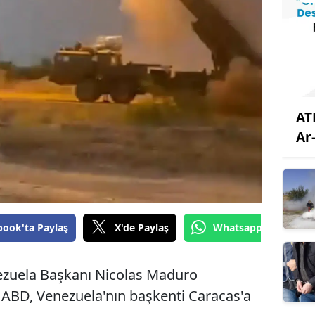
AT
Ar
book'ta Paylaş
X'de Paylaş
Whatsapp'tan Gönde
ezuela Başkanı Nicolas Maduro
ı ABD, Venezuela'nın başkenti Caracas'a