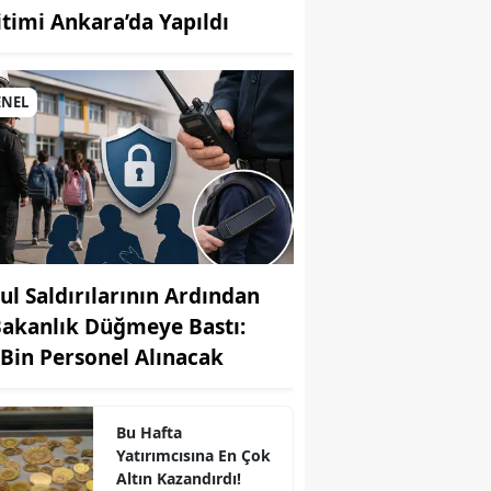
itimi Ankara’da Yapıldı
MUHABİR: Elife Karaarslan
ENEL
ul Saldırılarının Ardından
Bakanlık Düğmeye Bastı:
 Bin Personel Alınacak
Bu Hafta
Yatırımcısına En Çok
Altın Kazandırdı!