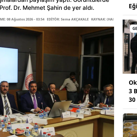
Eğ
rof. Dr. Mehmet Şahin de yer aldı.
E: 08 Ağustos 2026 - 03:54
EDİTÖR: Sema AKÇAKALE
KAYNAK: (HABER MERKEZİ)
G
Ok
3 
30