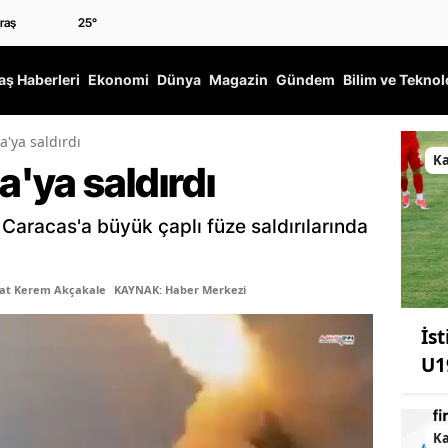
25
°
ş Haberleri
Ekonomi
Dünya
Magazin
Gündem
Bilim ve Teknol
'ya saldırdı
K
'ya saldırdı
Caracas'a büyük çaplı füze saldırılarında
şat Kerem Akçakale
KAYNAK: Haber Merkezi
İs
U1
K