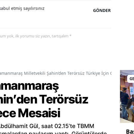
abul etmiş sayılırsınız
GÖNDER
yorum yok, ilk yorumu siz yazın, tartışalım *
amanmaraş Milletvekili Şahin’den Terörsüz Türkiye İçin Gece Mesai
G
ramanmaraş
ahin’den Terörsüz
ece Mesaisi
Abdülhamit Gül, saat 02.15’te TBMM
Ba
şmalardan paylaşım yaptı. Görüntülerde