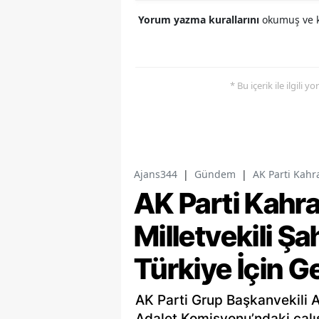
Yorum yazma kurallarını
okumuş ve k
* Bu içerik ile ilgili 
Ajans344
|
Gündem
|
AK Parti Kahr
AK Parti Kah
Milletvekili Ş
Türkiye İçin G
AK Parti Grup Başkanvekili 
Adalet Komisyonu’ndaki çalı