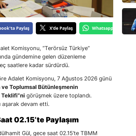
book'ta Paylaş
X'de Paylaş
Whatsapp'tan Gönde
dalet Komisyonu, “Terörsüz Türkiye”
mında gündemine gelen düzenleme
geç saatlere kadar sürdürdü.
re Adalet Komisyonu, 7 Ağustos 2026 günü
a ve Toplumsal Bütünleşmenin
Teklifi”ni
görüşmek üzere toplandı.
 aşarak devam etti.
aat 02.15’te Paylaşım
dülhamit Gül, gece saat 02.15’te TBMM