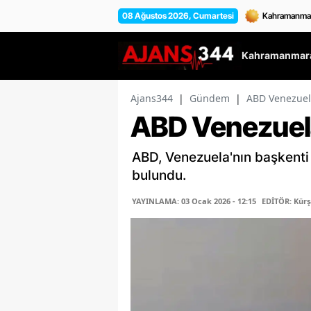
08 Ağustos 2026, Cumartesi
Kahramanmara
Ajans344
|
Gündem
|
ABD Venezuela
ABD Venezuela
ABD, Venezuela'nın başkenti 
bulundu.
YAYINLAMA: 03 Ocak 2026 - 12:15
EDİTÖR: Kür