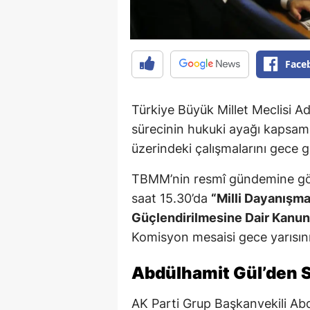
Face
Türkiye Büyük Millet Meclisi A
sürecinin hukuki ayağı kapsa
üzerindeki çalışmalarını gece 
TBMM’nin resmî gündemine gö
saat 15.30’da
“Milli Dayanışm
Güçlendirilmesine Dair Kanun 
Komisyon mesaisi gece yarısını
Abdülhamit Gül’den S
AK Parti Grup Başkanvekili Ab