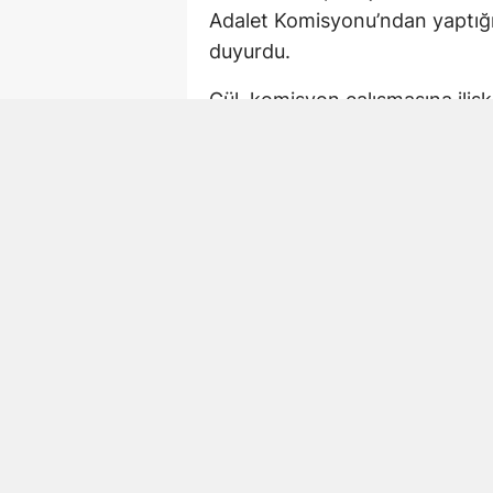
Adalet Komisyonu’ndan yaptığı
duyurdu.
Gül, komisyon çalışmasına iliş
çalışmaya devam. 02.15 TBM
Paylaşımda AK Parti Kahramanm
de komisyondaki çalışmalara ka
Mehmet Şahin de Gec
AK Parti Kahramanmaraş Millet
Türkiye sürecine ilişkin yasal
mesaisini sürdürdü.
Şahin daha önce yaptığı açıkl
ve bağlantılı yapıların tasfiyesi
işleyecek hukuki zeminin oluşt