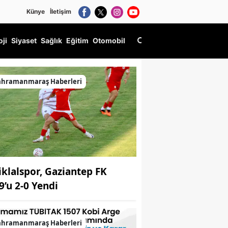
Künye
İletişim
oji
Siyaset
Sağlık
Eğitim
Otomobil
ahramanmaraş Haberleri
tiklalspor, Gaziantep FK
9’u 2-0 Yendi
ahramanmaraş Haberleri