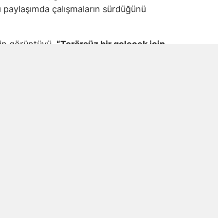
 paylaşımda çalışmaların sürdüğünü
kin görüntüyü,
“Terörsüz bir gelecek için
M Adalet Komisyonu”
ifadeleriyle paylaştı.
araş Milletvekili Prof. Dr. Mehmet Şahin’in
tıldığı görüldü.
e Mesaisinde Yer Aldı
vekili Prof. Dr. Mehmet Şahin, Terörsüz
 düzenleme çalışmalarında TBMM’deki
amalarda, sürecin temel amacının PKK/KCK
 ile silahların bırakılmasının ardından
urulması olduğunu belirtmişti.