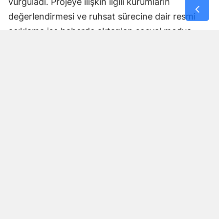
vurguladı. Projeye ilişkin ilgili kurumların
değerlendirmesi ve ruhsat sürecine dair resmi
açıklama ise haberde aktarılan sosyal medya
paylaşımında yer almadı.
Yorumlar
İsim*
Yorum Yazın (500 Karakter)
GÖNDER