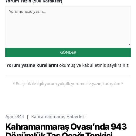
Yorum Yazın (500 Karakter)
GÖNDER
Yorum yazma kurallarını
okumuş ve kabul etmiş sayılırsınız
* Bu içerik ile ilgili yorum yok, ilk yorumu siz yazın, tartışalım *
Ajans344
|
Kahramanmaraş Haberleri
Kahramanmaraş Ovası’nda 943
Dönümlük Taş Ocağı Tepkisi