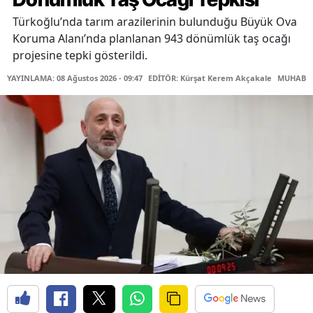
Türkoğlu’nda tarım arazilerinin bulunduğu Büyük Ova
Koruma Alanı’nda planlanan 943 dönümlük taş ocağı
projesine tepki gösterildi.
YAYINLAMA: 08 Ağustos 2026 - 09:47
EDİTÖR: Kürşat Kerem Akçakale
MUHABİR