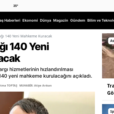
35
°
ş Haberleri
Ekonomi
Dünya
Magazin
Gündem
Bilim ve Teknol
lığı 140 Yeni Mahkeme Kuracak
As
ğı 140 Yeni
acak
rgı hizmetlerinin hızlandırılması
140 yeni mahkeme kurulacağını açıkladı.
Tr
atma TOPTAŞ
MUHABİR: Atiye Arıkan
Gö
Sp