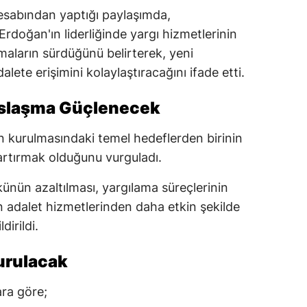
sabından yaptığı paylaşımda,
doğan'ın liderliğinde yargı hizmetlerinin
maların sürdüğünü belirterek, yeni
ete erişimini kolaylaştıracağını ifade etti.
aslaşma Güçlenecek
n kurulmasındaki temel hedeflerden birinin
rtırmak olduğunu vurguladı.
ünün azaltılması, yargılama süreçlerinin
ın adalet hizmetlerinden daha etkin şekilde
irildi.
urulacak
ara göre;