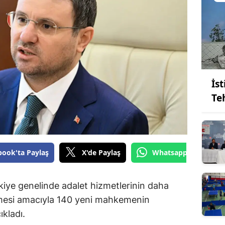
İs
Teh
book'ta Paylaş
X'de Paylaş
Whatsapp'tan Gönde
kiye genelinde adalet hizmetlerinin daha
bilmesi amacıyla 140 yeni mahkemenin
ıkladı.