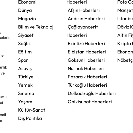
Ekonomi
Haberleri
Foto Ga
Dünya
Afşin Haberleri
Manşet
Magazin
Andırın Haberleri
İstanbu
Bilim ve Teknoloji
Çağlayancerit
Döviz K
,
Siyaset
Haberleri
Altın Fi
çelerin
Sağlık
Ekinözü Haberleri
Kripto 
Eğitim
Elbistan Haberleri
Ekonom
ine
Spor
Göksun Haberleri
Nöbetç
nlık
Asayiş
Nurhak Haberleri
 ve
Türkiye
Pazarcık Haberleri
Yemek
Türkoğlu Haberleri
u
Sinema
Dulkadiroğlu Haberleri
rumu
Yaşam
Onikişubat Haberleri
mi
Kültür-Sanat
emli
Dış Politika
im