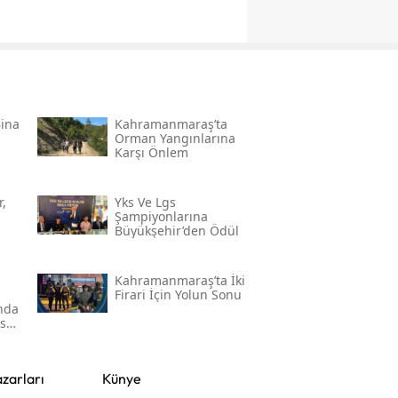
Bina
Kahramanmaraş’ta
Orman Yangınlarına
Karşı Önlem
,
Yks Ve Lgs
Şampiyonlarına
Büyükşehir’den Ödül
Kahramanmaraş’ta İki
Firari İçin Yolun Sonu
'nda
ser
zarları
Künye