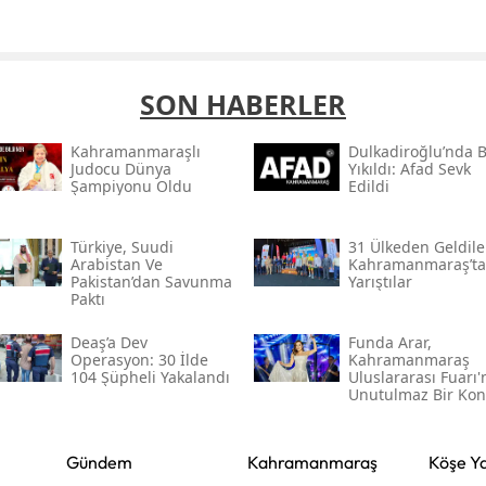
SON HABERLER
Kahramanmaraşlı
Dulkadiroğlu’nda 
Judocu Dünya
Yıkıldı: Afad Sevk
Şampiyonu Oldu
Edildi
Türkiye, Suudi
31 Ülkeden Geldiler
Arabistan Ve
Kahramanmaraş’ta
Pakistan’dan Savunma
Yarıştılar
Paktı
Deaş’a Dev
Funda Arar,
Operasyon: 30 İlde
Kahramanmaraş
104 Şüpheli Yakalandı
Uluslararası Fuarı
Unutulmaz Bir Kon
Verecek
Gündem
Kahramanmaraş
Köşe Ya