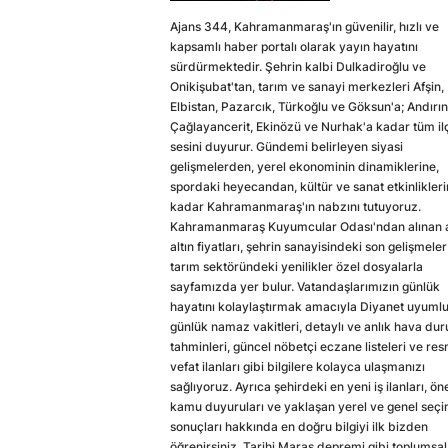
Ajans 344, Kahramanmaraş'ın güvenilir, hızlı ve
kapsamlı haber portalı olarak yayın hayatını
sürdürmektedir. Şehrin kalbi Dulkadiroğlu ve
Onikişubat'tan, tarım ve sanayi merkezleri Afşin,
Elbistan, Pazarcık, Türkoğlu ve Göksun'a; Andırın
Çağlayancerit, Ekinözü ve Nurhak'a kadar tüm il
sesini duyurur. Gündemi belirleyen siyasi
gelişmelerden, yerel ekonominin dinamiklerine,
spordaki heyecandan, kültür ve sanat etkinlikler
kadar Kahramanmaraş'ın nabzını tutuyoruz.
Kahramanmaraş Kuyumcular Odası'ndan alınan a
altın fiyatları, şehrin sanayisindeki son gelişmeler
tarım sektöründeki yenilikler özel dosyalarla
sayfamızda yer bulur. Vatandaşlarımızın günlük
hayatını kolaylaştırmak amacıyla Diyanet uyuml
günlük namaz vakitleri, detaylı ve anlık hava du
tahminleri, güncel nöbetçi eczane listeleri ve res
vefat ilanları gibi bilgilere kolayca ulaşmanızı
sağlıyoruz. Ayrıca şehirdeki en yeni iş ilanları, ön
kamu duyuruları ve yaklaşan yerel ve genel seç
sonuçları hakkında en doğru bilgiyi ilk bizden
öğrenirsiniz. Tarihi Maraş depremi gibi toplumsal