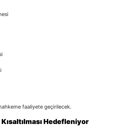
mesi
i
i
ahkeme faaliyete geçirilecek.
 Kısaltılması Hedefleniyor