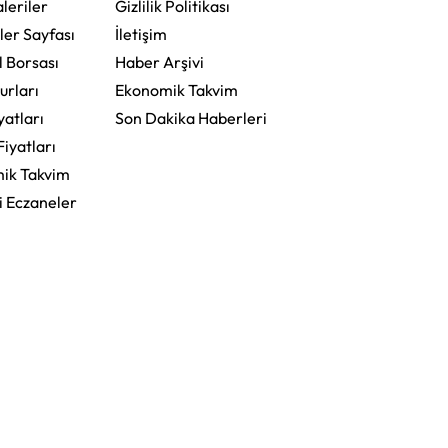
leriler
Gizlilik Politikası
ler Sayfası
İletişim
l Borsası
Haber Arşivi
urları
Ekonomik Takvim
yatları
Son Dakika Haberleri
Fiyatları
ik Takvim
i Eczaneler