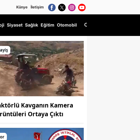
Künye
İletişim
oji
Siyaset
Sağlık
Eğitim
Otomobil
ayiş
aktörlü Kavganın Kamera
rüntüleri Ortaya Çıktı
or