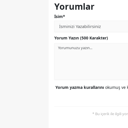
Yorumlar
İsim*
Yorum Yazın (500 Karakter)
Yorum yazma kurallarını
okumuş ve k
* Bu içerik ile ilgili 