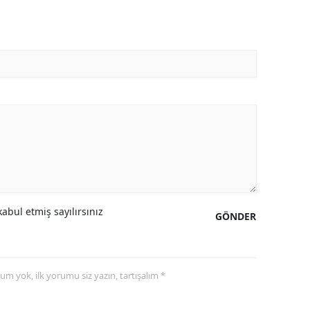
abul etmiş sayılırsınız
GÖNDER
yorum yok, ilk yorumu siz yazın, tartışalım *