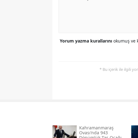
Yorum yazma kurallarını
okumuş ve k
* Bu içerik ile ilgili 
Kahramanmaraş
Ovası’nda 943
Dönümlük Taş Ocağı