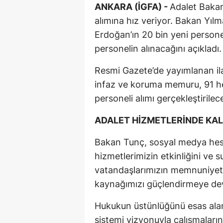
ANKARA (İGFA) -
Adalet Bakanl
alımına hız veriyor. Bakan Yı
Erdoğan’ın 20 bin yeni personel
personelin alınacağını açıkladı.
Resmi Gazete’de yayımlanan ila
infaz ve koruma memuru, 91 h
personeli alımı gerçekleştirilec
ADALET HİZMETLERİNDE KAL
Bakan Tunç, sosyal medya hesa
hizmetlerimizin etkinliğini ve 
vatandaşlarımızın memnuniyeti
kaynağımızı güçlendirmeye de
Hukukun üstünlüğünü esas alan
sistemi vizyonuyla çalışmaların