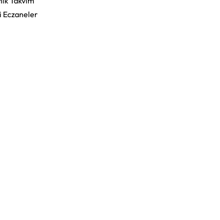
ik Takvim
i Eczaneler