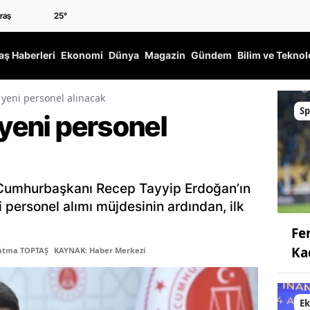
25
°
ş Haberleri
Ekonomi
Dünya
Magazin
Gündem
Bilim ve Teknol
 yeni personel alınacak
Sp
 yeni personel
 Cumhurbaşkanı Recep Tayyip Erdoğan’ın
i personel alımı müjdesinin ardından, ilk
Fe
Ka
Fatma TOPTAŞ
KAYNAK: Haber Merkezi
E