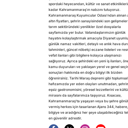
spordaki heyecandan, kültür ve sanat etkinlikler
kadar Kahramanmaraş'ın nabzını tutuyoruz.
Kahramanmaraş Kuyumcular Odası'ndan alınan a
altın fiyatları, şehrin sanayisindeki son gelişmeler
tarım sektöründeki yenilikler özel dosyalarla
sayfamızda yer bulur. Vatandaşlarımızın günlük
hayatını kolaylaştırmak amacıyla Diyanet uyuml
günlük namaz vakitleri, detaylı ve anlık hava du
tahminleri, güncel nöbetçi eczane listeleri ve res
vefat ilanları gibi bilgilere kolayca ulaşmanızı
sağlıyoruz. Ayrıca şehirdeki en yeni iş ilanları, ön
kamu duyuruları ve yaklaşan yerel ve genel seç
sonuçları hakkında en doğru bilgiyi ilk bizden
öğrenirsiniz. Tarihi Maraş depremi gibi toplumsal
hafızamızda yer eden olayları unutmadan, şehri
eşsiz gastronomisini, yöresel lezzetlerini ve kültü
mirasını da sayfalarımıza taşıyoruz. Kısacası,
Kahramanmaraş'ta yaşayan veya bu şehre gönül
vermiş herkes için tasarlanan Ajans 344, habere,
bilgiye ve aradığınız her şeye ulaşabileceğiniz te
en güvenilir adrestir.