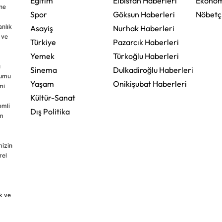
Eğitim
Elbistan Haberleri
Ekonom
ine
Spor
Göksun Haberleri
Nöbetç
nlık
Asayiş
Nurhak Haberleri
 ve
Türkiye
Pazarcık Haberleri
Yemek
Türkoğlu Haberleri
u
Sinema
Dulkadiroğlu Haberleri
rumu
Yaşam
Onikişubat Haberleri
mi
Kültür-Sanat
emli
Dış Politika
im
mizin
rel
k ve