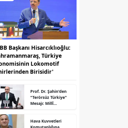
BB Başkanı Hisarcıklıoğlu:
ahramanmaraş, Türkiye
onomisinin Lokomotif
hirlerinden Birisidir'
Prof. Dr. Şahin'den
"Terörsüz Türkiye"
Mesajı: Millî
Dayanışma İçin
r
TBMM’de Yeni Süreç
Hava Kuvvetleri
Komutanlığına