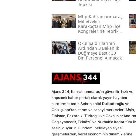
Tepkisi
Mhp Kahramanmaraş
Milletvekili
Karakoç’tan Mhp İlçe
Kongrelerine Tebrik
Mesajı
Okul Saldırılarının
Ardından 3 Bakanlık
Düğmeye Bastı: 30
Bin Personel Alınacak
Ajans 344, Kahramanmaraş'ın güvenilir, hızlı ve
kapsamlı haber portalı olarak yayın hayatını
sürdürmektedir. Şehrin kalbi Dulkadiroğlu ve
Onikişubat'tan, tarım ve sanayi merkezleri Afşin,
Elbistan, Pazarcık, Türkoğlu ve Göksun'a; Andırın
Çağlayancerit, Ekinözü ve Nurhak'a kadar tüm il
sesini duyurur. Gündemi belirleyen siyasi
gelişmelerden, yerel ekonominin dinamiklerine,