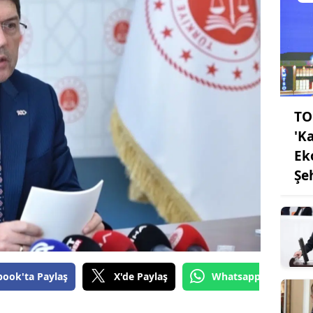
TO
'K
Ek
Şe
book'ta Paylaş
X'de Paylaş
Whatsapp'tan Gönde