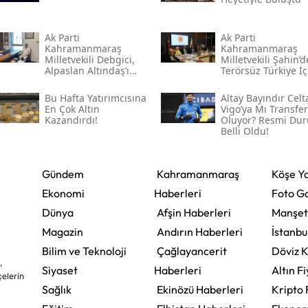
Ak Parti
Ak Parti
Kahramanmaraş
Kahramanmaraş
Milletvekili Debgici,
Milletvekili Şahin’
Alpaslan Altındaş’ı
Terörsüz Türkiye İç
Ağırladı
Gece Mesaisi
Bu Hafta Yatırımcısına
Altay Bayındır Celt
En Çok Altın
Vigo’ya Mı Transfer
Kazandırdı!
Oluyor? Resmi Du
Belli Oldu!
Gündem
Kahramanmaraş
Köşe Ya
Ekonomi
Haberleri
Foto Ga
Dünya
Afşin Haberleri
Manşet
Magazin
Andırın Haberleri
İstanbu
Bilim ve Teknoloji
Çağlayancerit
Döviz K
,
Siyaset
Haberleri
Altın Fi
çelerin
Sağlık
Ekinözü Haberleri
Kripto 