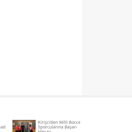
Kirişci’den Milli Bocce
̇ad
Sporcularına Başarı
Mesajı