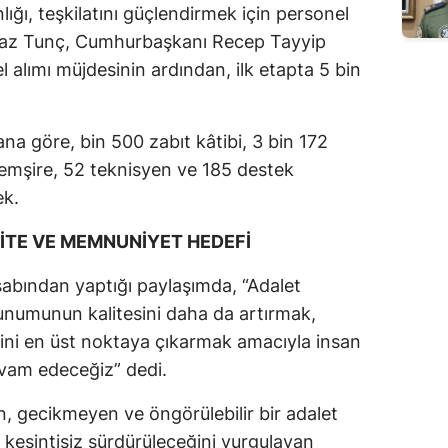
ığı, teşkilatını güçlendirmek için personel
lmaz Tunç, Cumhurbaşkanı Recep Tayyip
 alımı müjdesinin ardından, ilk etapta 5 bin
na göre, bin 500 zabıt kâtibi, 3 bin 172
emşire, 52 teknisyen ve 185 destek
ek.
İTE VE MEMNUNİYET HEDEFİ
bından yaptığı paylaşımda, “Adalet
sunumunun kalitesini daha da artırmak,
ni en üst noktaya çıkarmak amacıyla insan
vam edeceğiz” dedi.
, gecikmeyen ve öngörülebilir bir adalet
 kesintisiz sürdürüleceğini vurgulayan