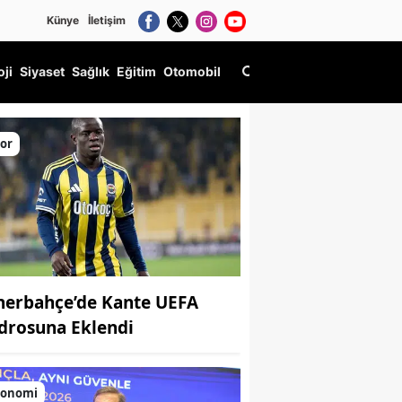
Künye
İletişim
oji
Siyaset
Sağlık
Eğitim
Otomobil
or
nerbahçe’de Kante UEFA
drosuna Eklendi
konomi