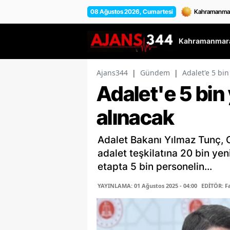
08 Ağustos 2026, Cumartesi
Kahramanmara
Ajans344
|
Gündem
|
Adalet'e 5 bin
Adalet'e 5 bin
alınacak
Adalet Bakanı Yılmaz Tunç,
adalet teşkilatına 20 bin yen
etapta 5 bin personelin...
YAYINLAMA: 01 Ağustos 2025 - 04:00
EDİTÖR: 