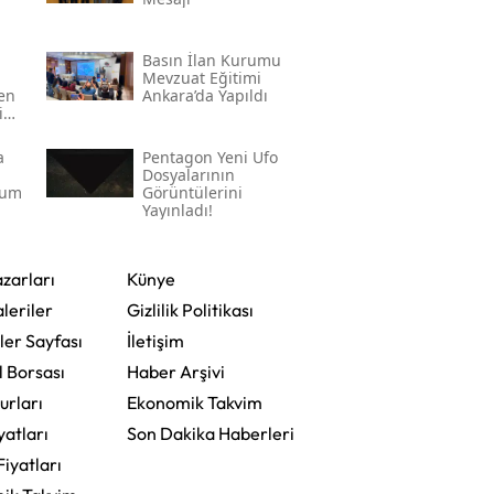
Basın İlan Kurumu
Mevzuat Eğitimi
den
Ankara’da Yapıldı
in
a
Pentagon Yeni Ufo
Dosyalarının
rum
Görüntülerini
Yayınladı!
zarları
Künye
leriler
Gizlilik Politikası
ler Sayfası
İletişim
l Borsası
Haber Arşivi
urları
Ekonomik Takvim
yatları
Son Dakika Haberleri
Fiyatları