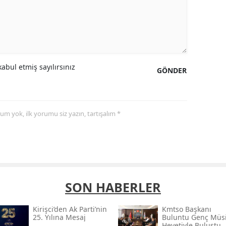
abul etmiş sayılırsınız
GÖNDER
yorum yok, ilk yorumu siz yazın, tartışalım *
SON HABERLER
Kirişci’den Ak Parti’nin
Kmtso Başkanı
25. Yılına Mesaj
Buluntu Genç Müsi
Heyetiyle Buluştu