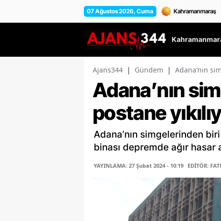
07 Ağustos 2026, Cuma
Kahramanmara
Ajans344
|
Gündem
|
Adana’nın sim
Adana’nın sim
postane yıkılı
Adana’nın simgelerinden biri
binası depremde ağır hasar al
YAYINLAMA: 27 Şubat 2024 - 10:19
EDİTÖR: FAT