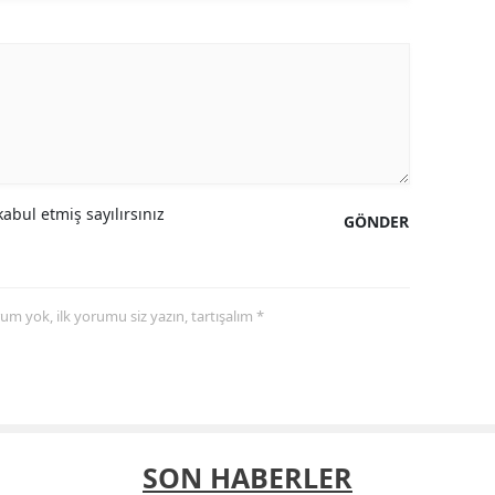
abul etmiş sayılırsınız
GÖNDER
yorum yok, ilk yorumu siz yazın, tartışalım *
SON HABERLER