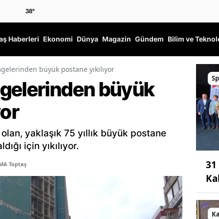
38
°
ş Haberleri
Ekonomi
Dünya
Magazin
Gündem
Bilim ve Teknol
gelerinden büyük postane yıkılıyor
Sp
gelerinden büyük
yor
 olan, yaklaşık 75 yıllık büyük postane
dığı için yıkılıyor.
31
MA Toptaş
Ka
K