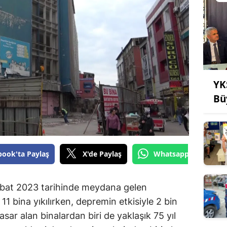
YK
Bü
book'ta Paylaş
X'de Paylaş
Whatsapp'tan Gönde
bat 2023 tarihinde meydana gelen
1 bina yıkılırken, depremin etkisiyle 2 bin
asar alan binalardan biri de yaklaşık 75 yıl