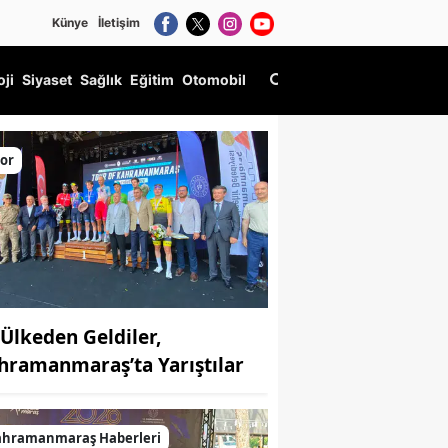
Künye
İletişim
oji
Siyaset
Sağlık
Eğitim
Otomobil
or
 Ülkeden Geldiler,
hramanmaraş’ta Yarıştılar
ahramanmaraş Haberleri