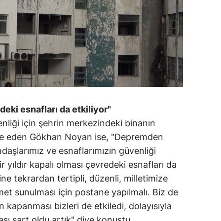
deki esnafları da etkiliyor"
liği için şehrin merkezindeki binanın
fade eden Gökhan Noyan ise, "Depremden
daşlarımız ve esnaflarımızın güvenliği
ir yıldır kapalı olması çevredeki esnafları da
rine tekrardan tertipli, düzenli, milletimize
met sunulması için postane yapılmalı. Biz de
n kapanması bizleri de etkiledi, dolayısıyla
ası şart oldu artık" diye konuştu.