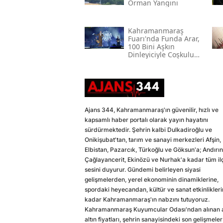
Orman Yangını
Kahramanmaraş
Fuarı'nda Funda Arar,
100 Bini Aşkın
Dinleyiciyle Coşkulu
Bir Konser Verdi
Ajans 344, Kahramanmaraş'ın güvenilir, hızlı ve
kapsamlı haber portalı olarak yayın hayatını
sürdürmektedir. Şehrin kalbi Dulkadiroğlu ve
Onikişubat'tan, tarım ve sanayi merkezleri Afşin,
Elbistan, Pazarcık, Türkoğlu ve Göksun'a; Andırın
Çağlayancerit, Ekinözü ve Nurhak'a kadar tüm il
sesini duyurur. Gündemi belirleyen siyasi
gelişmelerden, yerel ekonominin dinamiklerine,
spordaki heyecandan, kültür ve sanat etkinlikler
kadar Kahramanmaraş'ın nabzını tutuyoruz.
Kahramanmaraş Kuyumcular Odası'ndan alınan a
altın fiyatları, şehrin sanayisindeki son gelişmeler