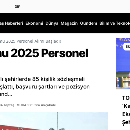
36
°
ş Haberleri
Ekonomi
Dünya
Magazin
Gündem
Bilim ve Teknol
mu 2025 Personel Alımı Başladı!
E
mu 2025 Personel
ı şehirlerde 85 kişilik sözleşmeli
şlattı, başvuru şartları ve pozisyon
nd...
TO
'K
MA Toptaş
MUHABİR: Esra Akçakale
Ek
Şe