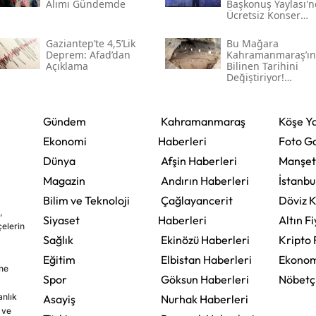
Alımı Gündemde
Başkonuş Yaylası'
Ücretsiz Konser
Verecek
Gaziantep’te 4,5’lik
Bu Mağara
Deprem: Afad’dan
Kahramanmaraş’ın
Açıklama
Bilinen Tarihini
Değiştiriyor!
Kahramanmaraş'ın
Eski Yerleşim İzleri
Gündem
Kahramanmaraş
Köşe Ya
Ekonomi
Haberleri
Foto Ga
Dünya
Afşin Haberleri
Manşet
Magazin
Andırın Haberleri
İstanbu
Bilim ve Teknoloji
Çağlayancerit
Döviz K
,
Siyaset
Haberleri
Altın Fi
çelerin
Sağlık
Ekinözü Haberleri
Kripto 
Eğitim
Elbistan Haberleri
Ekonom
ine
Spor
Göksun Haberleri
Nöbetç
nlık
Asayiş
Nurhak Haberleri
 ve