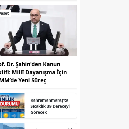
yaset
of. Dr. Şahin'den Kanun
klifi: Millî Dayanışma İçin
MM’de Yeni Süreç
r
Kahramanmaraş’ta
Sıcaklık 39 Dereceyi
Görecek