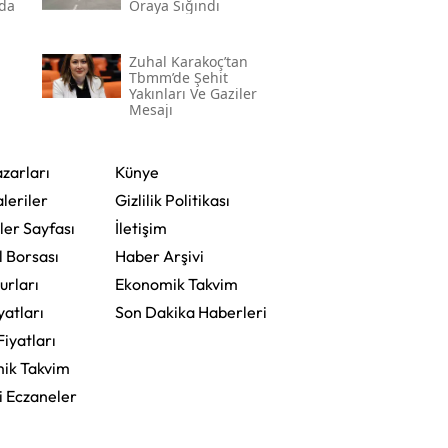
nda
Oraya Sığındı
Zuhal Karakoç’tan
Tbmm’de Şehit
Yakınları Ve Gaziler
Mesajı
 En
zarları
Künye
leriler
Gizlilik Politikası
ler Sayfası
İletişim
l Borsası
Haber Arşivi
urları
Ekonomik Takvim
yatları
Son Dakika Haberleri
Fiyatları
ik Takvim
i Eczaneler