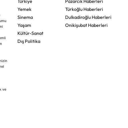
Türkiye
Pazarcık Haberleri
Yemek
Türkoğlu Haberleri
u
Sinema
Dulkadiroğlu Haberleri
rumu
Yaşam
Onikişubat Haberleri
mi
Kültür-Sanat
emli
Dış Politika
im
mizin
rel
k ve