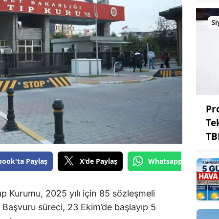
Si
Pr
Te
TB
book'ta Paylaş
X'de Paylaş
Whatsapp'tan Gönde
Tıp Kurumu, 2025 yılı için 85 sözleşmeli
ı. Başvuru süreci, 23 Ekim’de başlayıp 5