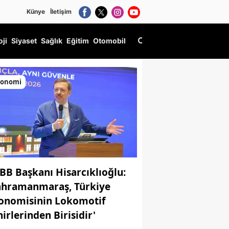
Künye
İletişim
oji
Siyaset
Sağlık
Eğitim
Otomobil
konomi
BB Başkanı Hisarcıklıoğlu:
ahramanmaraş, Türkiye
onomisinin Lokomotif
hirlerinden Birisidir'