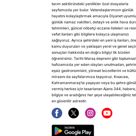
tarım sektöründeki yenilikler özel dosyalarla
sayfamızda yer bulur. Vatandaşlarımızın günlük
hayatını kolaylaştırmak amacıyla Diyanet uyuml
günlük namaz vakitleri, detaylı ve anlık hava du
tahminleri, güncel nöbetçi eczane listeleri ve res
vefat ilanları gibi bilgilere kolayca ulaşmanızı
sağlıyoruz. Ayrıca şehirdeki en yeni iş ilanları, ön
kamu duyuruları ve yaklaşan yerel ve genel seç
sonuçları hakkında en doğru bilgiyi ilk bizden
öğrenirsiniz. Tarihi Maraş depremi gibi toplumsal
hafızamızda yer eden olayları unutmadan, şehri
eşsiz gastronomisini, yöresel lezzetlerini ve kültü
mirasını da sayfalarımıza taşıyoruz. Kısacası,
Kahramanmaraş'ta yaşayan veya bu şehre gönül
vermiş herkes için tasarlanan Ajans 344, habere,
bilgiye ve aradığınız her şeye ulaşabileceğiniz te
en güvenilir adrestir.