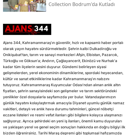
Collection Bodrum'da Kutladı
Ajans 344, Kahramanmaraş'ın güvenilir, hızlı ve kapsamlı haber portalı
olarak yayın hayatını sürdürmektedir. Şehrin kalbi Dulkadiroğlu ve
Onikişubat'tan, tarım ve sanayi merkezleri Afşin, Elbistan, Pazarcık,
Türkoğlu ve Göksun'a; Andırın, Çağlayancerit, Ekinözü ve Nurhak'a
kadar tüm ilçelerin sesini duyurur. Gündemi belirleyen siyasi
gelişmelerden, yerel ekonominin dinamiklerine, spordaki heyecandan,
kültür ve sanat etkinliklerine kadar Kahramanmaraş'ın nabzını
tutuyoruz. Kahramanmaraş Kuyumcular Odası'ndan alınan anlık altın
fiyatları, şehrin sanayisindeki son gelişmeler ve tarım sektöründeki
yenilikler özel dosyalarla sayfamızda yer bulur. Vatandaşlarımızın
günlük hayatını kolaylaştırmak amacıyla Diyanet uyumlu günlük namaz
vakitleri, detaylı ve anlık hava durumu tahminleri, güncel nöbetçi
eczane listeleri ve resmi vefat ilanları gibi bilgilere kolayca ulaşmanızı
sağlıyoruz. Ayrıca şehirdeki en yeni iş ilanları, önemli kamu duyuruları
ve yaklaşan yerel ve genel seçim sonuçları hakkında en doğru bilgiyi ilk
bizden öğrenirsiniz. Tarihi Maraş depremi gibi toplumsal hafızamızda