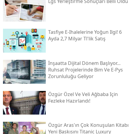
Lgs Yerleştirme Sonuçları Belli Oldu
Tasfiye E-Ihalelerine Yoğun Ilgi! 6
Ayda 2,7 Milyar Tl'lik Satış
İnşaatta Dijital Dönem Başlıyor...
Ruhsat Projelerinde Bim Ve E-Pys
Zorunluluğu Geliyor
Özgür Özel Ve Veli Ağbaba Için
Fezleke Hazırlandı!
Özgür Aras'ın Çok Konuşulan Kitabı
Yeni Baskısını Titanic Luxury