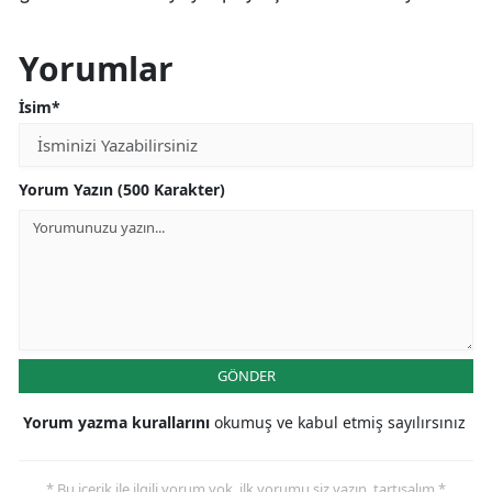
Yorumlar
İsim*
Yorum Yazın (500 Karakter)
GÖNDER
Yorum yazma kurallarını
okumuş ve kabul etmiş sayılırsınız
* Bu içerik ile ilgili yorum yok, ilk yorumu siz yazın, tartışalım *