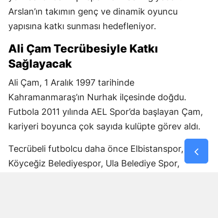
Arslan’ın takımın genç ve dinamik oyuncu
yapısına katkı sunması hedefleniyor.
Ali Çam Tecrübesiyle Katkı
Sağlayacak
Ali Çam, 1 Aralık 1997 tarihinde
Kahramanmaraş’ın Nurhak ilçesinde doğdu.
Futbola 2011 yılında AEL Spor’da başlayan Çam,
kariyeri boyunca çok sayıda kulüpte görev aldı.
Tecrübeli futbolcu daha önce Elbistanspor,
Köyceğiz Belediyespor, Ula Belediye Spor,
Marmaris Gücü Spor Kulübü, Dalyanspor,
Ortaköy Spor, Göksun Ülkü Spor, Araban
Belediye Spor ve Elbistan Feda Spor formalarını