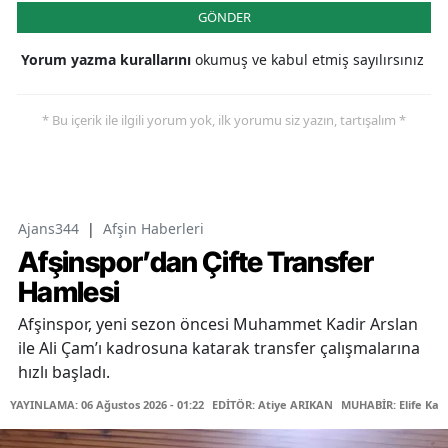
GÖNDER
Yorum yazma kurallarını
okumuş ve kabul etmiş sayılırsınız
* Bu içerik ile ilgili yorum yok, ilk yorumu siz yazın, tartışalım *
Ajans344
|
Afşin Haberleri
Afşinspor’dan Çifte Transfer
Hamlesi
Afşinspor, yeni sezon öncesi Muhammet Kadir Arslan
ile Ali Çam’ı kadrosuna katarak transfer çalışmalarına
hızlı başladı.
YAYINLAMA: 06 Ağustos 2026 - 01:22
EDİTÖR: Atiye ARIKAN
MUHABİR: Elife Kar