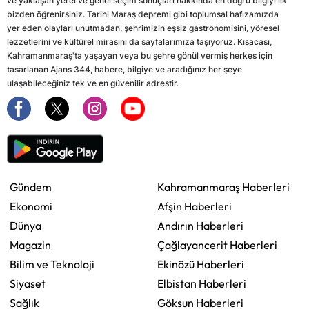
ve yaklaşan yerel ve genel seçim sonuçları hakkında en doğru bilgiyi ilk
bizden öğrenirsiniz. Tarihi Maraş depremi gibi toplumsal hafızamızda
yer eden olayları unutmadan, şehrimizin eşsiz gastronomisini, yöresel
lezzetlerini ve kültürel mirasını da sayfalarımıza taşıyoruz. Kısacası,
Kahramanmaraş'ta yaşayan veya bu şehre gönül vermiş herkes için
tasarlanan Ajans 344, habere, bilgiye ve aradığınız her şeye
ulaşabileceğiniz tek ve en güvenilir adrestir.
Gündem
Kahramanmaraş Haberleri
Ekonomi
Afşin Haberleri
Dünya
Andırın Haberleri
Magazin
Çağlayancerit Haberleri
Bilim ve Teknoloji
Ekinözü Haberleri
Siyaset
Elbistan Haberleri
Sağlık
Göksun Haberleri