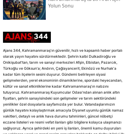
Yolun Sonu
Ajans 344, Kahramanmaraş'ın güvenilir, hızlı ve kapsamlı haber portalı
olarak yayın hayatını sürdürmektedir. Şehrin kalbi Dulkadiroğlu ve
Onikişubat'tan, tarım ve sanayi merkezleri Afşin, Elbistan, Pazarcık,
Türkoğlu ve Göksun'a; Andırın, Çağlayancerit, Ekinözü ve Nurhak'a
kadar tüm ilçelerin sesini duyurur. Gündemi belirleyen siyasi
gelişmelerden, yerel ekonominin dinamiklerine, spordaki heyecandan,
kültür ve sanat etkinliklerine kadar Kahramanmaraş'ın nabzını
tutuyoruz. Kahramanmaraş Kuyumcular Odası'ndan alınan anlık altın
fiyatları, şehrin sanayisindeki son gelişmeler ve tarım sektöründeki
yenilikler özel dosyalarla sayfamızda yer bulur. Vatandaşlarımızın
günlük hayatını kolaylaştırmak amacıyla Diyanet uyumlu günlük namaz
vakitleri, detaylı ve anlık hava durumu tahminleri, güncel nöbetçi
eczane listeleri ve resmi vefat ilanları gibi bilgilere kolayca ulaşmanızı
sağlıyoruz. Ayrıca şehirdeki en yeni iş ilanları, önemli kamu duyuruları