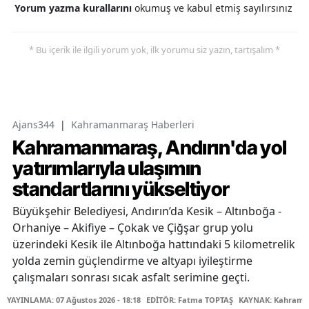
Yorum yazma kurallarını
okumuş ve kabul etmiş sayılırsınız
* Bu içerik ile ilgili yorum yok, ilk yorumu siz yazın, tartışalım *
Ajans344
|
Kahramanmaraş Haberleri
Kahramanmaraş, Andırın'da yol
yatırımlarıyla ulaşımın
standartlarını yükseltiyor
Büyükşehir Belediyesi, Andırın’da Kesik – Altınboğa -
Orhaniye – Akifiye – Çokak ve Çiğşar grup yolu
üzerindeki Kesik ile Altınboğa hattındaki 5 kilometrelik
yolda zemin güçlendirme ve altyapı iyileştirme
çalışmaları sonrası sıcak asfalt serimine geçti.
YAYINLAMA: 07 Ağustos 2026 - 18:18
EDİTÖR: Fatma TOPTAŞ
KAYNAK: Kahraman