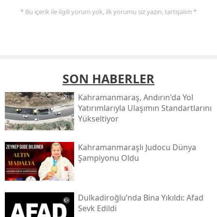
* Bu içerik ile ilgili yorum yok, ilk yorumu siz yazın, tartışalım *
SON HABERLER
Kahramanmaraş, Andırın'da Yol
Yatırımlarıyla Ulaşımın Standartlarını
Yükseltiyor
Kahramanmaraşlı Judocu Dünya
Şampiyonu Oldu
Dulkadiroğlu’nda Bina Yıkıldı: Afad
Sevk Edildi