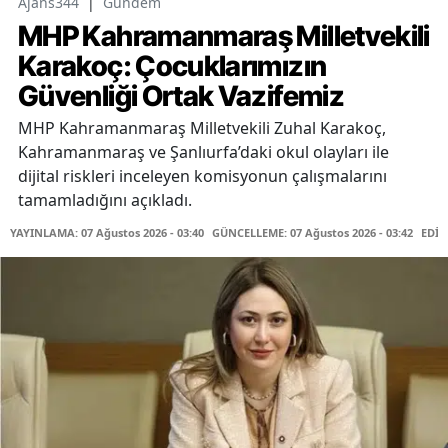
Ajans344
|
Gündem
MHP Kahramanmaraş Milletvekili
Karakoç: Çocuklarımızın
Güvenliği Ortak Vazifemiz
MHP Kahramanmaraş Milletvekili Zuhal Karakoç,
Kahramanmaraş ve Şanlıurfa’daki okul olayları ile
dijital riskleri inceleyen komisyonun çalışmalarını
tamamladığını açıkladı.
YAYINLAMA: 07 Ağustos 2026 - 03:40
GÜNCELLEME: 07 Ağustos 2026 - 03:42
EDİT