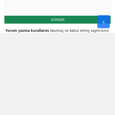
GÖNDER
Yorum yazma kurallarını
okumuş ve kabul etmiş sayılırsınız
* Bu içerik ile ilgili yorum yok, ilk yorumu siz yazın, tartışalım *
SON HABERLER
Zuhal Karakoç’tan Bakan Güler’e
Kritik Ziyaret