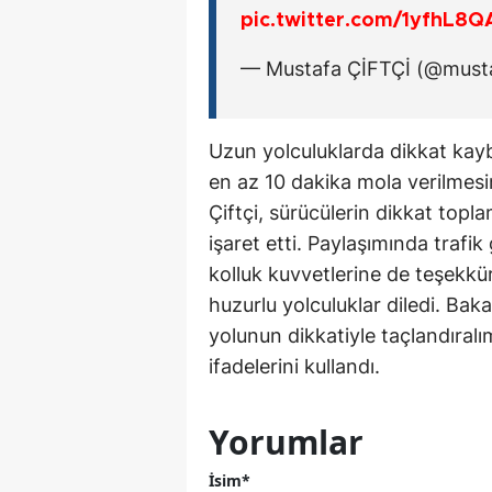
pic.twitter.com/1yfhL8Q
— Mustafa ÇİFTÇİ (@musta
Uzun yolculuklarda dikkat kaybı
en az 10 dakika mola verilmesi
Çiftçi, sürücülerin dikkat top
işaret etti. Paylaşımında trafi
kolluk kuvvetlerine de teşekkü
huzurlu yolculuklar diledi. Ba
yolunun dikkatiyle taçlandıral
ifadelerini kullandı.
Yorumlar
İsim*