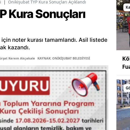
i
|
Onikişubat TYP Kura Sonuçları Açıklandı
K
P Kura Sonuçları
 için noter kurası tamamlandı. Asil listede
hak kazandı.
Kö
ürşat Kerem Akçakale
KAYNAK: ONİKİŞUBAT BELEDİYESİ
Fu
Gö