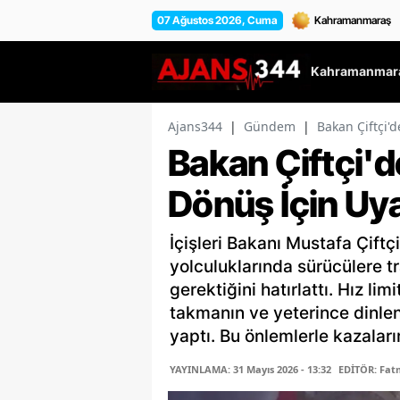
07 Ağustos 2026, Cuma
Kahramanmara
Ajans344
|
Gündem
|
Bakan Çiftçi'
Bakan Çiftçi'
Dönüş İçin Uya
İçişleri Bakanı Mustafa Çiftç
yolculuklarında sürücülere tra
gerektiğini hatırlattı. Hız li
takmanın ve yeterince dinle
yaptı. Bu önlemlerle kazaları
YAYINLAMA: 31 Mayıs 2026 - 13:32
EDİTÖR: Fa