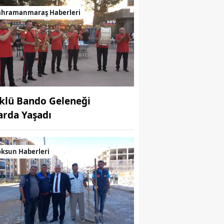
ahramanmaraş Haberleri
klü Bando Geleneği
arda Yaşadı
ksun Haberleri