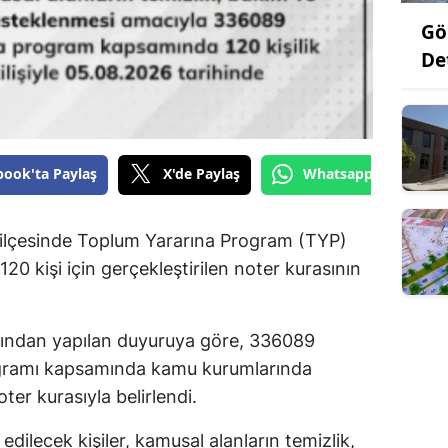
Gö
De
book'ta Paylaş
X'de Paylaş
Whatsapp'tan Gönde
ilçesinde Toplum Yararına Program (TYP)
0 kişi için gerçekleştirilen noter kurasının
fından yapılan duyuruya göre, 336089
gramı kapsamında kamu kurumlarında
oter kurasıyla belirlendi.
ilecek kişiler, kamusal alanların temizlik,