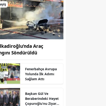
ayiş
lkadiroğlu’nda Araç
ngını Söndürüldü
Fenerbahçe Avrupa
Yolunda İlk Adımı
Sağlam Attı
r
Başkan Gül Ve
Beraberindeki Heyet
Çopuroğlu’nu Ziyaret