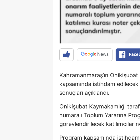
Face
Kahramanmaraş’ın Onikişubat 
kapsamında istihdam edilecek 12
sonuçları açıklandı.
Onikişubat Kaymakamlığı tara
numaralı Toplum Yararına Pro
görevlendirilecek katılımcılar n
Program kapsamında istihdam ed