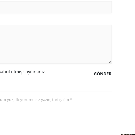
abul etmiş sayılırsınız
GÖNDER
yorum yok, ilk yorumu siz yazın, tartışalım *