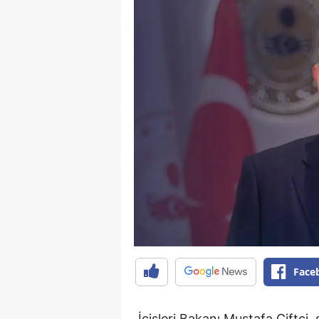
Face
İçişleri Bakanı Mustafa Çiftçi