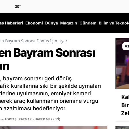
30
°
ş Haberleri
Ekonomi
Dünya
Magazin
Gündem
Bilim ve Teknol
den Bayram Sonrası Dönüş İçin Uyarı
As
den Bayram Sonrası
rı
i, bayram sonrası geri dönüş
fik kurallarına sıkı bir şekilde uymaları
mitlerine uyulmasının, emniyet kemeri
Ka
nerek araç kullanmanın önemine vurgu
Bi
n azaltılması hedefleniyor.
Ze
tma TOPTAŞ
KAYNAK: (HABER MERKEZİ)