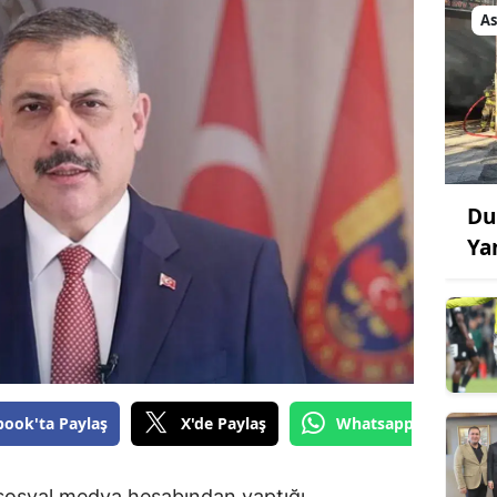
As
Du
Ya
book'ta Paylaş
X'de Paylaş
Whatsapp'tan Gönde
, sosyal medya hesabından yaptığı