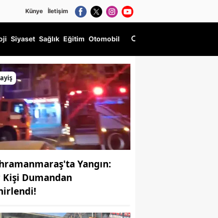
Künye
İletişim
oji
Siyaset
Sağlık
Eğitim
Otomobil
ayiş
hramanmaraş'ta Yangın:
r Kişi Dumandan
hirlendi!