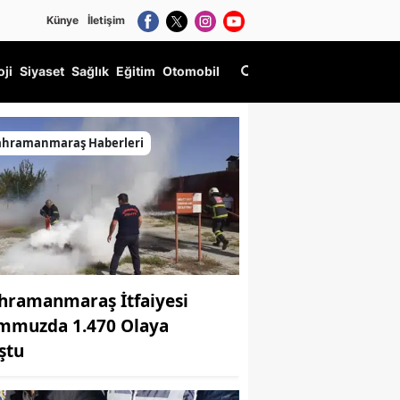
Künye
İletişim
oji
Siyaset
Sağlık
Eğitim
Otomobil
frası”nda buluştu
ahramanmaraş Haberleri
hramanmaraş İtfaiyesi
mmuzda 1.470 Olaya
ştu