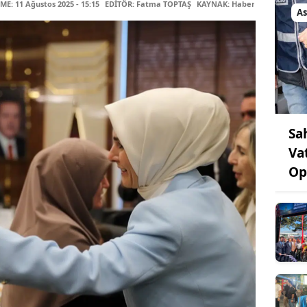
E: 11 Ağustos 2025 - 15:15
EDİTÖR: Fatma TOPTAŞ
KAYNAK: Haber Merkezi
As
Sa
Va
Op