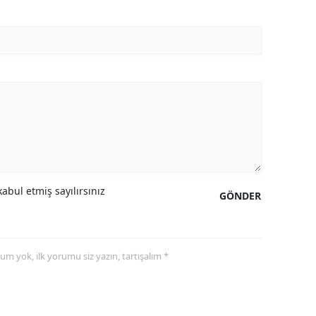
abul etmiş sayılırsınız
GÖNDER
yorum yok, ilk yorumu siz yazın, tartışalım *