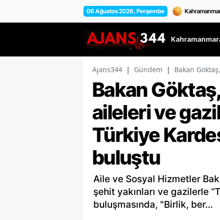
06 Ağustos 2026, Perşembe
Kahramanmara
Ajans344
|
Gündem
|
Bakan Göktaş, 
Bakan Göktaş,
aileleri ve gaz
Türkiye Karde
buluştu
Aile ve Sosyal Hizmetler Ba
şehit yakınları ve gazilerle 
buluşmasında, "Birlik, ber...