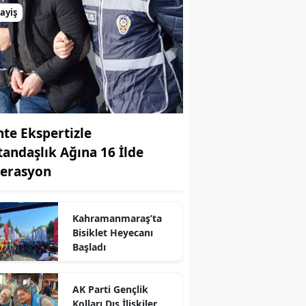
ayiş
hte Ekspertizle
tandaşlık Ağına 16 İlde
erasyon
Kahramanmaraş’ta
Bisiklet Heyecanı
Başladı
AK Parti Gençlik
Kolları Dış İlişkiler