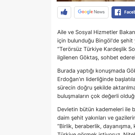
Face
Aile ve Sosyal Hizmetler Baka
için bulunduğu Bingöl'de şehit y
“Terörsüz Türkiye Kardeşlik Sof
ilgilenen Göktaş, sohbet ederek 
Burada yaptığı konuşmada Gö
Erdoğan’ın liderliğinde başlatı
sürecin doğru şekilde aktarılmas
buluşmaların çok değerli olduğ
Devletin bütün kademeleri ile b
daim şehit yakınları ve gazile
“Birlik, beraberlik, dayanışma,
Türkiye görmek istiyoruz. Ni