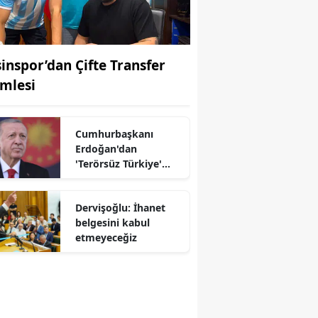
şinspor’dan Çifte Transfer
mlesi
Cumhurbaşkanı
Erdoğan'dan
'Terörsüz Türkiye'
r
mesajı
Dervişoğlu: İhanet
belgesini kabul
etmeyeceğiz