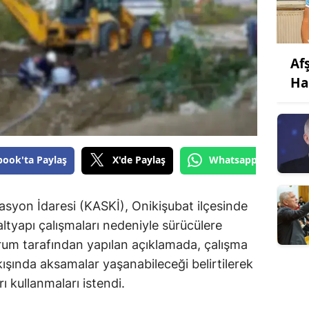
Af
Ha
book'ta Paylaş
X'de Paylaş
Whatsapp'tan Gönde
yon İdaresi (KASKİ), Onikişubat ilçesinde
altyapı çalışmaları nedeniyle sürücülere
rum tarafından yapılan açıklamada, çalışma
kışında aksamalar yaşanabileceği belirtilerek
ı kullanmaları istendi.