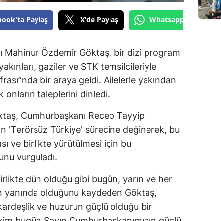
book'ta Paylaş
X'de Paylaş
Whatsapp'tan Gönde
nı Mahinur Özdemir Göktaş, bir dizi program
akınları, gaziler ve STK temsilcileriyle
rası”nda bir araya geldi. Ailelerle yakından
onların taleplerini dinledi.
ktaş, Cumhurbaşkanı Recep Tayyip
lan 'Terörsüz Türkiye' sürecine değinerek, bu
ı ve birlikte yürütülmesi için bu
unu vurguladı.
irlikte dün olduğu gibi bugün, yarın ve her
rin yanında olduğunu kaydeden Göktaş,
 kardeşlik ve huzurun güçlü olduğu bir
tekim bugün Sayın Cumhurbaşkanımızın güçlü