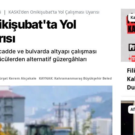
i
|
KASKİ'den Onikişubat'ta Yol Çalışması Uyarısı
K
kişubat'ta Yol
ısı
cadde ve bulvarda altyapı çalışması
cülerden alternatif güzergâhları
Fi
Ka
ürşat Kerem Akçakale
KAYNAK: Kahramanmaraş Büyükşehir Belediyesi
Du
Af