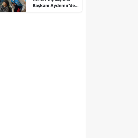
Başkanı Aydemir’den
Kahramanmaraş
r
Çıkarması