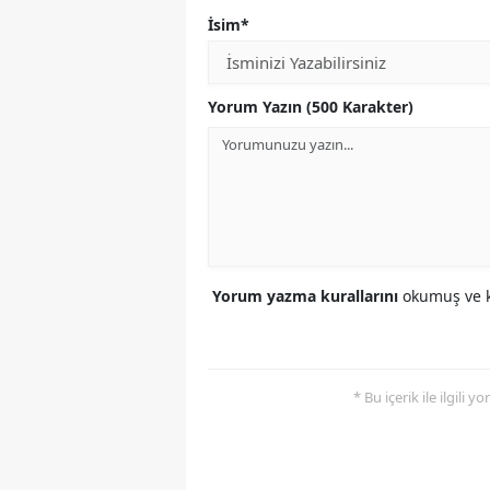
İsim*
Yorum Yazın (500 Karakter)
Yorum yazma kurallarını
okumuş ve k
* Bu içerik ile ilgili 