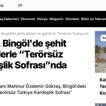
23
°
ş Haberleri
Ekonomi
Dünya
Magazin
Gündem
Bilim ve Teknol
Bingöl'de şehit aileleri ve gazilerle “Terörsüz Türkiye Kardeşlik So
K
 Bingöl'de şehit
ilerle “Terörsüz
şlik Sofrası”nda
Ka
Te
kanı Mahinur Özdemir Göktaş, Bingöl'deki
“Terörsüz Türkiye Kardeşlik Sofrası”
Ko