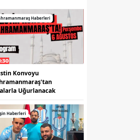
ahramanmaraş Haberleri
listin Konvoyu
hramanmaraş'tan
alarla Uğurlanacak
şin Haberleri