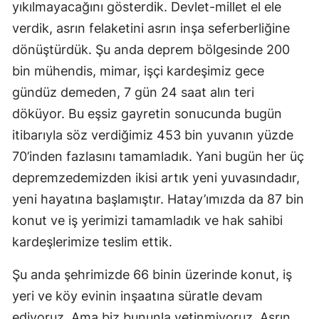
yıkılmayacağını gösterdik. Devlet-millet el ele
verdik, asrın felaketini asrın inşa seferberliğine
dönüştürdük. Şu anda deprem bölgesinde 200
bin mühendis, mimar, işçi kardeşimiz gece
gündüz demeden, 7 gün 24 saat alın teri
döküyor. Bu eşsiz gayretin sonucunda bugün
itibarıyla söz verdiğimiz 453 bin yuvanın yüzde
70’inden fazlasını tamamladık. Yani bugün her üç
depremzedemizden ikisi artık yeni yuvasındadır,
yeni hayatına başlamıştır. Hatay’ımızda da 87 bin
konut ve iş yerimizi tamamladık ve hak sahibi
kardeşlerimize teslim ettik.
Şu anda şehrimizde 66 binin üzerinde konut, iş
yeri ve köy evinin inşaatına süratle devam
ediyoruz. Ama biz bununla yetinmiyoruz. Asrın