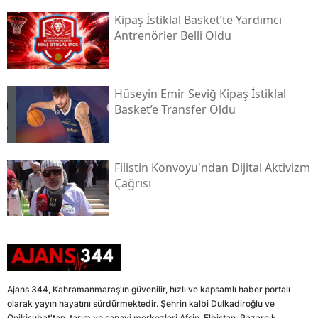
Kipaş İstiklal Basket’te Yardımcı
Antrenörler Belli Oldu
Hüseyin Emir Seviğ Kipaş İstiklal
Basket’e Transfer Oldu
Filistin Konvoyu'ndan Dijital Aktivizm
Çağrısı
Ajans 344, Kahramanmaraş'ın güvenilir, hızlı ve kapsamlı haber portalı
olarak yayın hayatını sürdürmektedir. Şehrin kalbi Dulkadiroğlu ve
Onikişubat'tan, tarım ve sanayi merkezleri Afşin, Elbistan, Pazarcık,