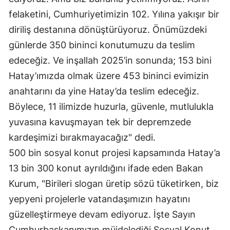
felaketini, Cumhuriyetimizin 102. Yılına yakışır bir
diriliş destanına dönüştürüyoruz. Önümüzdeki
günlerde 350 bininci konutumuzu da teslim
edeceğiz. Ve inşallah 2025’in sonunda; 153 bini
Hatay’ımızda olmak üzere 453 bininci evimizin
anahtarını da yine Hatay’da teslim edeceğiz.
Böylece, 11 ilimizde huzurla, güvenle, mutlulukla
yuvasına kavuşmayan tek bir depremzede
kardeşimizi bırakmayacağız" dedi.
500 bin sosyal konut projesi kapsamında Hatay’a
13 bin 300 konut ayrıldığını ifade eden Bakan
Kurum, "Birileri slogan üretip sözü tüketirken, biz
yepyeni projelerle vatandaşımızın hayatını
güzelleştirmeye devam ediyoruz. İşte Sayın
Cumhurbaşkanımızın müjdelediği Sosyal Konut