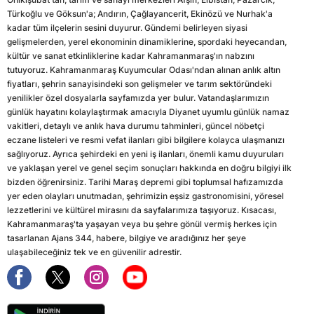
Türkoğlu ve Göksun'a; Andırın, Çağlayancerit, Ekinözü ve Nurhak'a
kadar tüm ilçelerin sesini duyurur. Gündemi belirleyen siyasi
gelişmelerden, yerel ekonominin dinamiklerine, spordaki heyecandan,
kültür ve sanat etkinliklerine kadar Kahramanmaraş'ın nabzını
tutuyoruz. Kahramanmaraş Kuyumcular Odası'ndan alınan anlık altın
fiyatları, şehrin sanayisindeki son gelişmeler ve tarım sektöründeki
yenilikler özel dosyalarla sayfamızda yer bulur. Vatandaşlarımızın
günlük hayatını kolaylaştırmak amacıyla Diyanet uyumlu günlük namaz
vakitleri, detaylı ve anlık hava durumu tahminleri, güncel nöbetçi
eczane listeleri ve resmi vefat ilanları gibi bilgilere kolayca ulaşmanızı
sağlıyoruz. Ayrıca şehirdeki en yeni iş ilanları, önemli kamu duyuruları
ve yaklaşan yerel ve genel seçim sonuçları hakkında en doğru bilgiyi ilk
bizden öğrenirsiniz. Tarihi Maraş depremi gibi toplumsal hafızamızda
yer eden olayları unutmadan, şehrimizin eşsiz gastronomisini, yöresel
lezzetlerini ve kültürel mirasını da sayfalarımıza taşıyoruz. Kısacası,
Kahramanmaraş'ta yaşayan veya bu şehre gönül vermiş herkes için
tasarlanan Ajans 344, habere, bilgiye ve aradığınız her şeye
ulaşabileceğiniz tek ve en güvenilir adrestir.